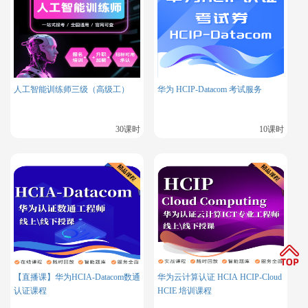
著提升效率。
示例代码： “`python import multiprocessing import csv
def export_batch(offset, batch_size):
人工智能训练师三级（高级工）
华为 HCIP-Datacom 考试服务
cursor = connection.cursor()

   query = f"SELECT * FROM your_table LIMIT {batch_
   cursor.execute(query)

30课时
10课时
   rows = cursor.fetchall()

   filename = f'exported_data_{offset}.csv'

   with open(filename, 'w', newline='') as file:

       writer = csv.writer(file)

       writer.writerow([desc[0] for desc in cursor.
       writer.writerows(rows)

   print(f"Data exported to {filename}.")
batch_size = 10000 num_processes = 4 total_rows = 4000
0 # 假设总行数为40000
【直播课】华为HCIA-Datacom数通
华为云计算认证 HCIA HCIP-Cloud
processes = [] for i in range(num_processes):
认证课程
HCIE 培训课程