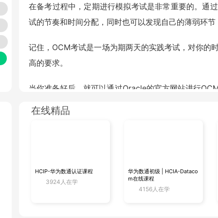
在备考过程中，定期进行模拟考试是非常重要的。通过
阅
试的节奏和时间分配，同时也可以发现自己的薄弱环节
记住，OCM考试是一场为期两天的实践考试，对你的
高的要求。
当你准备好后，就可以通过Oracle的官方网站进行O
训
考试内容，避免补考，毕竟OCM考试费还是挺贵的。
在线精品
训
同时，你需要提前查阅并锁定合适的考试日期和地点。在
son VUE官方渠道可以轻松查询并预约考试地点，也
备考OCM考试需要耐心、毅力和决心。通过系统的学
HCIP-华为数通认证课程
华为数通初级 | HCIA-Dataco
m在线课程
搞
3924人在学
考试中脱颖而出。祝你备考顺利，考试成功！
4156人在学