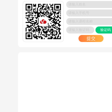
2024/10/08
欧拉操作系统（openEuler）是什么？博睿谷_订
式培训
2024/10/03
验证码
华为认证 HCIE 笔试+实验考试指引，看完你就懂
了！！
提交
2024/10/03
华为认证与红帽认证哪个适合您？博睿谷_订阅培
2024/10/01
华为认证零基础怎么选合适自己？博睿谷_订阅培
2024/09/30
详细带你了解华为HCIA报名注册流程
2024/09/30
红帽RHCE考试内容以及考试攻略，这篇文章带你
定
2024/09/30