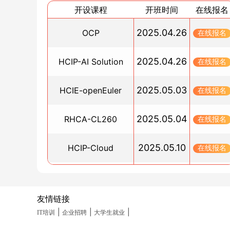
华为HCIE认证方向哪个吃香？
开设课程
开班时间
在线报名
2024/09/29
Oracle OCP认证考试流程及备考要点解析
2025.04.26
OCP
在线报名
2024/09/29
OCP认证培训要多久？大多数人都不知道
2025.04.26
HCIP-AI Solution
在线报名
2024/09/29
2025.05.03
华为认证最新学习模式，博睿谷9.9元解锁IT认证
HCIE-openEuler
在线报名
习之旅！！
2024/09/23
2025.05.04
RHCA-CL260
在线报名
快速取得Oracle认证(OCP)证书的攻略？
2024/09/23
2025.05.10
HCIP-Cloud
在线报名
2024年华为认证HCIA/HCIP/HCIE笔试实验考试
约流程攻略
2025.05.10
PGCM直通车
在线报名
2024/09/23
友情链接
学习Linux的最佳选择：五大理由支持红帽认证
2025.05.19
HCIA-Datacom(晚班)
在线报名
2024/09/22
|
|
|
IT培训
企业招聘
大学生就业
RHCE考试技巧分享