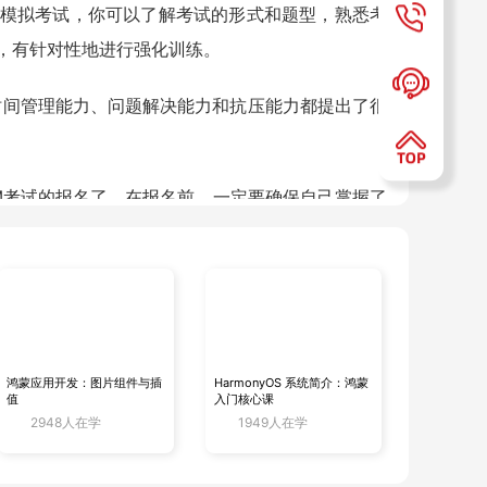
模拟考试，你可以了解考试的形式和题型，熟悉考
，有针对性地进行强化训练。
时间管理能力、问题解决能力和抗压能力都提出了很
CM考试的报名了。在报名前，一定要确保自己掌握了
中国，北京和上海是主要的考试中心，通过Pear
可以咨询相关的授权机构。
习和大量的实践，你一定能够掌握所需的技能，并在
鸿蒙应用开发：图片组件与插
HarmonyOS 系统简介：鸿蒙
值
入门核心课
2948人在学
1949人在学