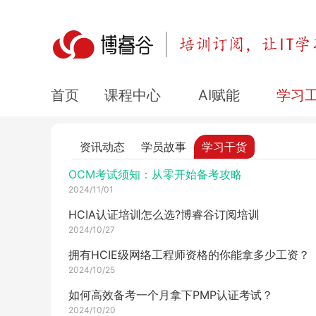
Oracle数据库表查询：深入理解和高效执行
2024/11/10
华为欧拉考试大纲介绍
2024/11/06
HCIA的题型有哪些？
课程中心
AI赋能
学习
首页
2024/11/04
HCIE-Datacom实验考试如何高效备考？
资讯动态
学员故事
学习干货
2024/11/02
OCM考试须知：从零开始备考攻略
2024/11/01
HCIA认证培训怎么选?博睿谷订阅培训
2024/10/27
拥有HCIE级网络工程师资格的你能拿多少工资？
2024/10/25
如何高效备考一个月拿下PMP认证考试？
2024/10/20