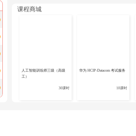
更多相关内容
课程商城
OCM培训课程
OCP培训课程
999元/月会员卡免费学习OCP以及其他中级课程
OCM的含金量
学
人工智能训练师三级（高级
华为 HCIP-Datacom 考试服务
想了解更多O
工）
扫码添加老师，领
30课时
10课时
预