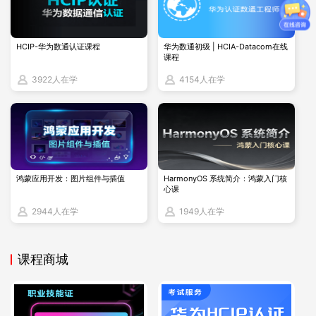
bash
HCIP-华为数通认证课程
华为数通初级 | HCIA-Datacom在线
vi
课程
 /etc/selinux/config
3922人在学
4154人在学
配置文件内容（修改后）：
鸿蒙应用开发：图片组件与插值
HarmonyOS 系统简介：鸿蒙入门核
心课
2944人在学
1949人在学
2. 安装 PostgreSQL
课程商城
2.1 安装依赖包
可先替换依赖源（可选）：wget -O /etc/yum.repos.
d/CentOS-Base.repo
https://mirrors.aliyun.com/rep
o/Centos-8.repo