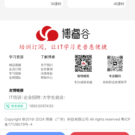
36课时
48课时
# 查看DNS配置
cat
# 输出示例（确保DN
 /etc/resolv.conf 
|
grep
yum repolist enabled 
 pgdg
2.4 安装 PostgreSQL
bash
学习资源
了解博睿
精品视频
关于我们
install
-y
yum 
 postgresql14 postgresql14-server
会员订阅
合作案例
学习指南
法律条款
智培精英
专业顾问
名师团队
帮助中心
专注成就卓越
你的职业发展助手
2.5 配置环境变量
友情链接
IT培训
企业招聘
大学生就业
|
|
|
bash
18503067430
# 查看已安装的postgres相关包
rpm
|
grep
# 
 -aq
 postgres 
Copyright ©2016-2024 博睿（广州）科技有限公司 All rights reserved
粤ICP
备17128079号-4