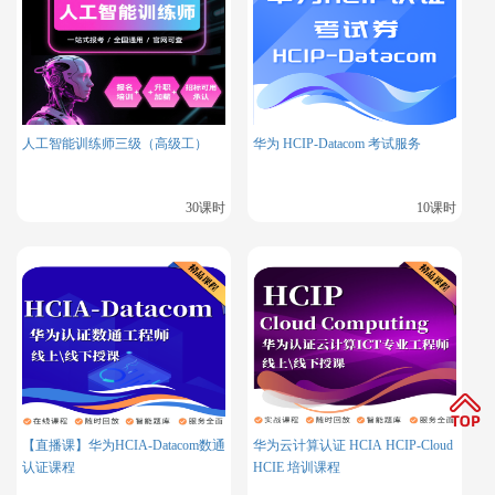
安装依赖：
bash
人工智能训练师三级（高级工）
华为 HCIP-Datacom 考试服务
install
-y
make
yum 
 cmake 
 gcc zlib gcc-c++ perl read
install
-y
yum 
 zlib-devel perl python36 tcl openssl 
install
-y
yum 
 zlib libicu
30课时
10课时
2.2 配置 yum 源
bash
install
-y
yum 
 https://download.postgresql.org/pub/
【直播课】华为HCIA-Datacom数通
华为云计算认证 HCIA HCIP-Cloud
2.3 确认版本与源
认证课程
HCIE 培训课程
bash