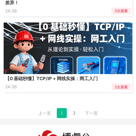
差异！
24:36
3次观看
【0 基础秒懂】TCP/IP + 网线实操：网工入门
24:36
2次观看
1
2