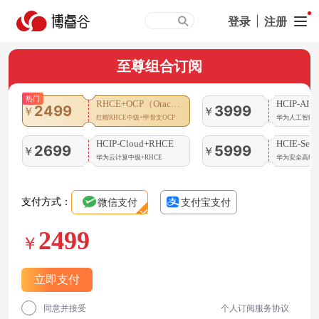
登录
|
注册
至尊组合订阅
热门
RHCE+OCP（Oracle）
HCIP-AI+
2499
3999
￥
￥
红帽RHCE中级+甲骨文OCP
华为人工智能中
HCIP-Cloud+RHCE
HCIE-Sec+
2699
5999
￥
￥
华为云计算中级+RHCE
华为安全高级+C
微信支付
支付宝支付
支付方式：
2499
￥
立即支付
同意并接受
个人订阅服务协议