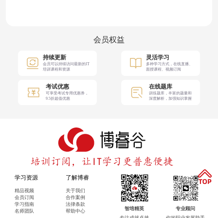
会员权益
持续更新
灵活学习
会员可以持续访问最新的IT
多种学习方式，在线直播、
培训课程和资源
面授课程、视频订阅
考试优惠
在线题库
可享受考试专用优惠券，
训练题库，丰富的题量和
9.5折超值优惠
深度解析，加强知识掌握
学习资源
了解博睿
精品视频
关于我们
会员订阅
合作案例
学习指南
法律条款
智培精英
专业顾问
名师团队
帮助中心
专注成就卓越
你的职业发展助手