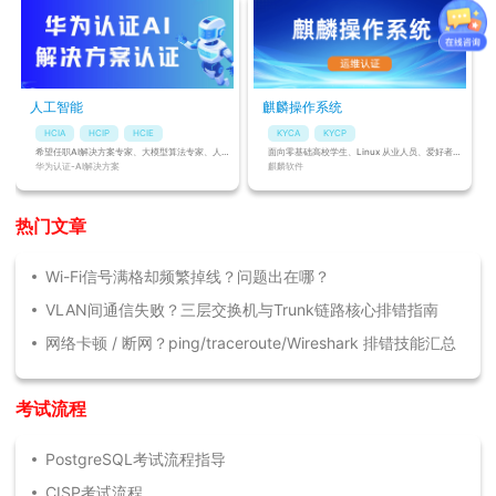
人工智能
麒麟操作系统
HCIA
HCIP
HCIE
KYCA
KYCP
希望任职AI解决方案专家、大模型算法专家、人工智能（大模型）高级训练师的人员
面向零基础高校学生、Linux 从业人员、爱好者，无学历、工作经验及年龄限制
华为认证-AI解决方案
麒麟软件
热门文章
Wi-Fi信号满格却频繁掉线？问题出在哪？
VLAN间通信失败？三层交换机与Trunk链路核心排错指南
网络卡顿 / 断网？ping/traceroute/Wireshark 排错技能汇总
考试流程
PostgreSQL考试流程指导
CISP考试流程