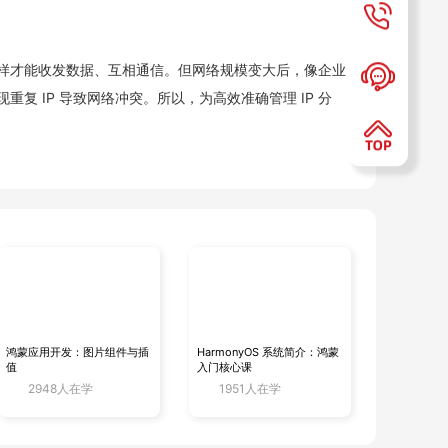
这样才能收发数据、互相通信。但网络规模变大后，像企业
重复 IP 导致网络冲突。所以，为高效准确管理 IP 分
“IP 地址管理员”，它提前备好可供分配的 IP 地址池，里面有
器这些网络参数信息。
CP 服务器，告知要获取 IP 等网络配置信息，广播消息会在
鸿蒙应用开发：图片组件与插
HarmonyOS 系统简介：鸿蒙
值
入门核心课
带着相关网络配置参数 “租” 给客户端电脑。“租约” 规定了
2948人在学
1951人在学
如设几小时或几天。
续租请求，服务器同意就继续用，不同意或没响应，客户端