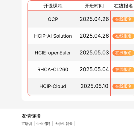
想让运维效率翻倍？看 K8s 如何在运维中巧妙应
开设课程
开班时间
在线报名
2025/09/19
项目部署效率上不去？掌握 Docker 的作用是关
2025.04.26
OCP
在线报名
2025/09/18
企业网络出问题？快来看看防火墙 Local/Trust 
2025.04.26
HCIP-AI Solution
在线报名
域策略的配置与排查
2025/09/17
2025.05.03
HCIE-openEuler
在线报名
华为 ENSP 怎么配置 SSH？USG6000V 实操步
有吗
2025.05.04
RHCA-CL260
在线报名
2025/09/17
用 Xinference 部署 DeepSeek R1 镜像没头绪？
2025.05.10
HCIP-Cloud
在线报名
份快速上手实用指南快收藏！
2025/09/16
2025.05.10
PGCM直通车
在线报名
CC 攻击怎么防御？技术原理及服务器影响有哪些
2025/09/16
友情链接
2025.05.19
HCIA-Datacom(晚班)
在线报名
Linux 系统下如何借助命令行工具玩转 Python 
|
|
|
IT培训
企业招聘
大学生就业
之编辑、存储与执行