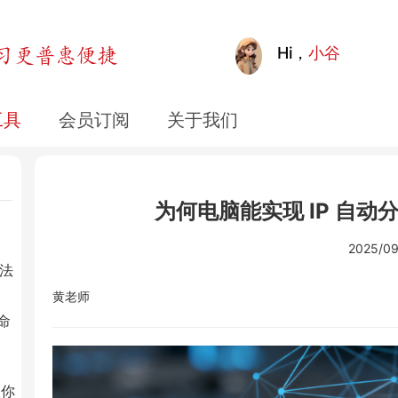
步通
Hi，
小谷
工具
会员订阅
关于我们
一
为何电脑能实现 IP 自
2025/09
方法
黄老师
命
点你