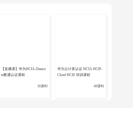
 “DHCP 发现” 数据包，目的是在局域网找可用的 DHCP
备都能收到，消息里含客户端 MAC 地址等基本标识信
【直播课】华为HCIA-Dataco
华为云计算认证 HCIA HCIP-
m数通认证课程
Cloud HCIE 培训课程
36课时
48课时
 IP 地址池情况，挑个合适未分配的 IP 地址，把它和子网掩
提供” 数据包，再广播回客户端。之所以广播，是因为客户端
据包后，选个最优的（按服务器优先级、提供的网络配置等判