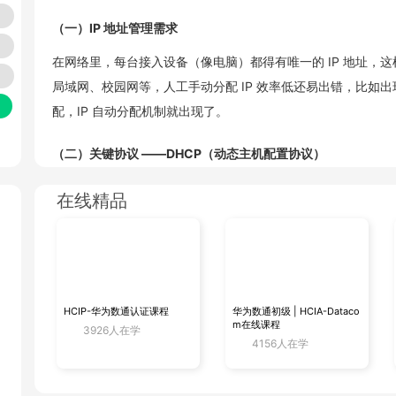
（一）IP 地址管理需求
在网络里，每台接入设备（像电脑）都得有唯一的 IP 地址，
局域网、校园网等，人工手动分配 IP 效率低还易出错，比如出现
配，IP 自动分配机制就出现了。
工具
（二）关键协议 ——DHCP（动态主机配置协议）
与
电脑自动分配 IP 核心靠 DHCP 协议。DHCP 服务器相当于 
在线精品
合法可用的 IP 地址，还有子网掩码、默认网关、DNS 服务
电脑（作为 DHCP 客户端）接入网络时，会发广播消息找 DH
骤
局域网传开，直到被服务器接收。
（三）IP 租约机制
HCIP-华为数通认证课程
华为数通初级 | HCIA-Dataco
怎
m在线课程
3926人在学
DHCP 服务器收到客户端请求后，从地址池挑合适 IP 地址，连
4156人在学
客户端能用这个 IP 地址的时长，由网络管理员按需设置，比
租约期内，客户端能用这 IP 地址通信。快到期时，客户端发