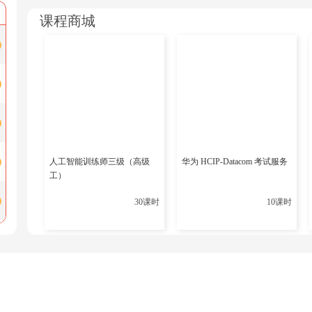
用
就得重新申请新 IP 地址。
课程商城
键！
二、IP 自动分配的详细流程
等区
（一）DHCP 发现阶段（Discover）
电脑（DHCP 客户端）刚接入网络且没有效 IP 地址时，会广播发
服务器。因不知道服务器 IP 地址，所以用广播，确保局域网设
骤
息，方便服务器识别回应。
人工智能训练师三级（高级
华为 HCIP-Datacom 考试服务
工）
（二）DHCP 提供阶段（Offer）
这
30课时
10课时
局域网的 DHCP 服务器收到 “DHCP 发现” 数据包后，按自身
码、默认网关、DNS 服务器等网络配置信息打包成 “DHCP 
这时没自己的 IP 地址，广播能保证它收到响应消息。
（三）DHCP 请求阶段（Request）
程序
客户端收到不同 DHCP 服务器发来的 “DHCP 提供” 数