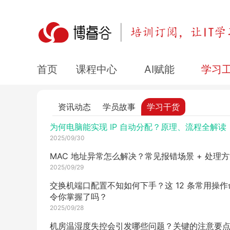
2025/10/08
Ansible 部署红帽 Ceph 存储：从环境到扩容一
2025/10/08
Oracle 索引怎么用？原理、分类及维护技巧
课程中心
AI赋能
学习
首页
2025/10/07
TCP 三次握手如何成为网络通信的 “加密密钥”？
文带你探究！
资讯动态
学员故事
学习干货
2025/10/07
为何电脑能实现 IP 自动分配？原理、流程全解读
2025/09/30
MAC 地址异常怎么解决？常见报错场景 + 处理
2025/09/29
交换机端口配置不知如何下手？这 12 条常用操作
令你掌握了吗？
2025/09/28
机房温湿度失控会引发哪些问题？关键的注意要