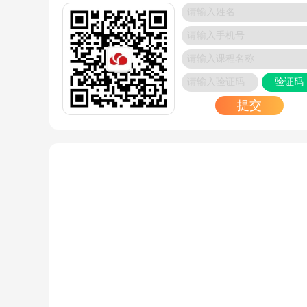
/ GROUP BY / 开窗函数）
2025/09/26
OpenStack 和其他云平台软件相比，有啥不同？
2025/09/25
验证码
数据库性能调优怎么搞？瓶颈定位、优化方法及
推荐
提交
2025/09/25
2025 年 K8s 集群搭建工具大盘点：特性、优势
应用场景如何匹配？
2025/09/23
Linux Web 服务器入侵排查怎么做？四层溯源步
及工具推荐
2025/09/23
交换基础里的 VLAN、TRUNK、VLAN 间路由该
么学？一篇文章讲明白
2025/09/22