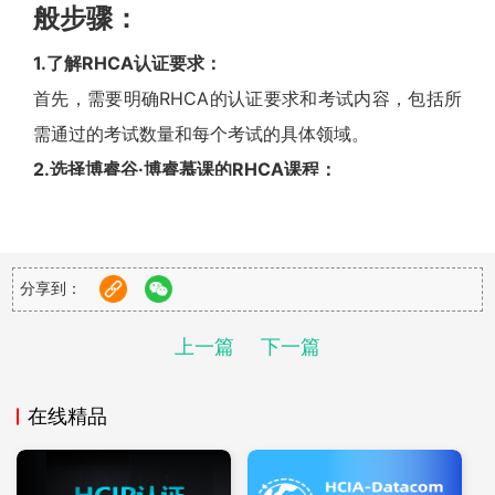
般步骤：
1.了解RHCA认证要求：
首先，需要明确RHCA的认证要求和考试内容，包括所
需通过的考试数量和每个考试的具体领域。
2.选择博睿谷·博睿慕课的RHCA课程：
在博睿谷·博睿慕课平台上，选择针对RHCA认证的官方
或推荐课程。这些课程通常覆盖了RHCA考试的所有关
键领域，并提供详细的学习资料和实战练习。
分享到：
3.系统学习：
按照课程大纲，系统地学习各个模块的知识。博睿谷·博
上一篇
下一篇
睿慕课的课程通常包含视频讲解、文档阅读、在线测试
在线精品
和项目实践等多个环节，帮助考生全面掌握所需技能。
4.模拟考试：
利用博睿谷·博睿慕课平台提供的模拟考试功能，进行实