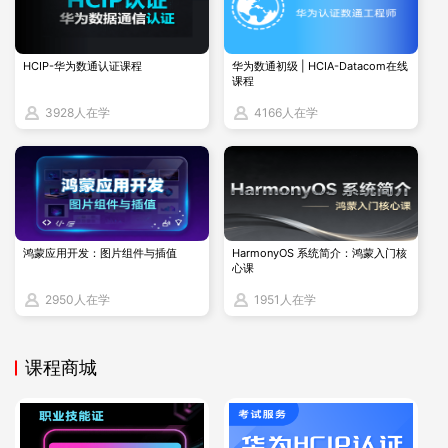
战演练。模拟考试可以帮助考生熟悉考试环境，检验学
习成果，并发现自身的不足之处。
HCIP-华为数通认证课程
华为数通初级 | HCIA-Datacom在线
课程
5.查漏补缺：
3928人在学
4166人在学
根据模拟考试的结果，针对性地查漏补缺。可以回顾相
关课程内容，加强薄弱环节的学习，或者寻求博睿谷·博
睿慕课平台上的辅导和支持。
6.参加RHCA考试：
当自认为已经准备好后，可以报名参加RHCA的考试。
鸿蒙应用开发：图片组件与插值
HarmonyOS 系统简介：鸿蒙入门核
心课
RHCA的考试通常包括多个部分，需要在规定的时间内
2950人在学
1951人在学
完成。
7.获取认证：
课程商城
成功通过所有RHCA考试后，将获得红帽认证架构师
（RHCA）的证书。这是对你在红帽企业解决方案架构
方面深厚技能和广泛知识的官方认可。