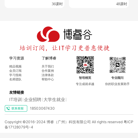
36课时
48课时
学习资源
了解博睿
在追求RHCA认证的过程中，选择一家专业的培训机构
精品视频
关于我们
显得尤为重要。博睿谷·博睿慕课作为专业的IT培训与认
会员订阅
合作案例
学习指南
法律条款
智培精英
专业顾问
证课程订阅服务平台，提供了针对RHCA认证的高质量
名师团队
帮助中心
专注成就卓越
你的职业发展助手
培训课程，如RHCA-CL210-OpenStack培训等，旨在
友情链接
帮助学员系统地掌握所需知识和技能，为成功获得RHC
IT培训
企业招聘
大学生就业
|
|
|
A认证奠定坚实基础。
18503067430
Copyright ©2016-2024 博睿（广州）科技有限公司 All rights reserved
粤ICP
博睿谷·博睿慕课的RHCA培训课程不仅覆盖了RHCA认
备17128079号-4
证考试所需的全部内容，还通过实战演练、案例分析等