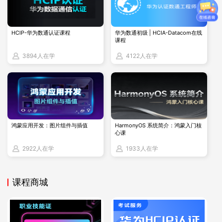
共享内存的合理配置对 Oracle 数据库的性能至关重要，以下是
在 Linux 系统中调整共享内存的步骤：
HCIP-华为数通认证课程
华为数通初级 | HCIA-Datacom在线
1、查看当前共享内存配置
课程
3894人在学
4122人在学
[root@OEL7 ~]# df -h /dev/shm/
2、修改共享内存大小
鸿蒙应用开发：图片组件与插值
HarmonyOS 系统简介：鸿蒙入门核
心课
vi /etc/fstab

# 将/dev/shm项修改为

2922人在学
1933人在学
tmpfs /dev/shm/ tmpfs defaults,size=2560M 0 0
课程商城
3、重新挂载共享内存
[root@OEL7 ~]# mount -o remount /dev/shm