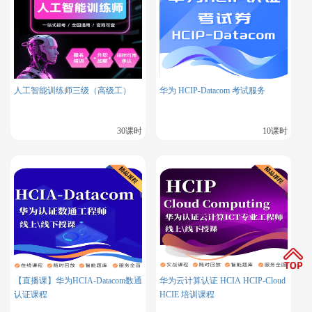
4、
验证修改结果
人工智能训练师三级（高级工）
华为 HCIP-Datacom 考试服务
[root@OEL7 ~]# cat /etc/fstab | grep shm

[root@OEL7 ~]# df -h /dev/shm/
30课时
10课时
三、Oracle 19C 安装核心步骤
（一）系统环境配置
关闭防火墙和 SELinux
# 关闭防火墙

systemctl stop firewalld.service

【直播课】华为HCIA-Datacom数通
华为云计算认证 HCIA HCIP-Cloud
systemctl disable firewalld.service

认证课程
HCIE 培训课程