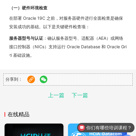
（一）硬件环境检查
在部署 Oracle 19C 之前，对服务器硬件进行全面检查是确保
安装成功的基础。以下是关键硬件检查项：
服务器型号与认证
：确认服务器型号、适配器（AEA）或网络
接口控制器（NICs）支持运行 Oracle Database 和 Oracle Gri
d 基础设施。
显示分辨率
：至少需达到 1024×768 的显示分辨率，以满足 O
racle Universal Installer 的要求。
分享到：
网络连接
：确保服务器已连接到网络，满足数据库安装和运行
上一篇
下一篇
的网络需求。
内存要求
：Oracle Database 安装至少需要 1GB 内存，推荐 2
在线精品
GB；若安装 Oracle Grid 基础设施，至少需要 8GB 内存。
你们有哪些培训课程？
（二）共享内存配置