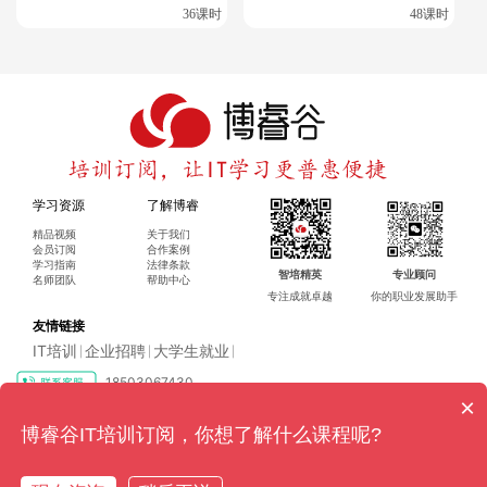
# 检查SELinux状态

36课时
48课时
cat /etc/selinux/config
配置 YUM 源
[root@oel7 ~]# mount | grep sr0

[root@oel7 ~]# cd /etc/yum.repos.d

学习资源
了解博睿
[root@oel7 yum.repos.d]# vi server.repo

# 添加以下内容

精品视频
关于我们
会员订阅
合作案例
[server]

学习指南
法律条款
name=Linux

智培精英
专业顾问
名师团队
帮助中心
baseurl=file:///run/media/root/OL-7.9%20Server.x86
专注成就卓越
你的职业发展助手
enabled=1

友情链接
gpgcheck=0

IT培训
企业招聘
大学生就业
|
|
|
# 验证YUM源配置

18503067430
[root@oel7 yum.repos.d]# yum repolist
×
Copyright ©2016-2024 博睿（广州）科技有限公司 All rights reserved
粤ICP
博睿谷IT培训订阅，你想了解什么课程呢?
备17128079号-4