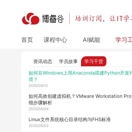
华为网络拓扑命名规则详解：设备编号、IP规划、
口配置
2025/06/23
Hybrid 接口实验全流程解析：从 VLAN 规划到
性测试
课程中心
AI赋能
学习
首页
2025/06/20
华为 eNSP 和 Virtualbox 重装流程是什么？必
骤详解
资讯动态
学员故事
学习干货
2025/06/19
如何在Windows上用Anaconda搭建Python开发
境？
2025/06/10
如何高效创建虚拟机？VMware Workstation Pr
细步骤解析
2025/06/09
Linux文件系统核心目录结构与FHS标准
2025/06/03