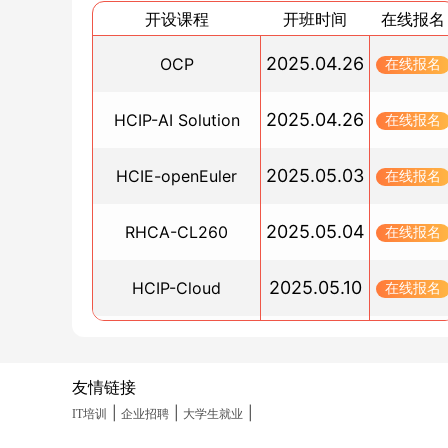
HCIP安全认证：实验题实战要点
开设课程
开班时间
在线报名
2025/04/24
为什么选择PostgreSQL而非MySQL？
2025.04.26
OCP
在线报名
2025/04/24
云原生时代Docker会被淘汰？K8s集群管理与容
2025.04.26
HCIP-AI Solution
在线报名
化实战如何选择
2025/04/15
2025.05.03
HCIE-openEuler
在线报名
路由交换技术问题怎么解决？VLAN通信、OSPF
居、ACL配置常见故障Q&A
2025.05.04
RHCA-CL260
在线报名
2025/04/14
Kubernetes进阶知识深度解析：从控制器到生态
2025.05.10
HCIP-Cloud
在线报名
成
2025/04/11
2025.05.10
PGCM直通车
在线报名
HCIP和HCIE实验题难度差距有多大？
2025/04/10
友情链接
2025.05.19
HCIA-Datacom(晚班)
在线报名
Kubernetes架构与实践指南
|
|
|
IT培训
企业招聘
大学生就业
2025/04/10