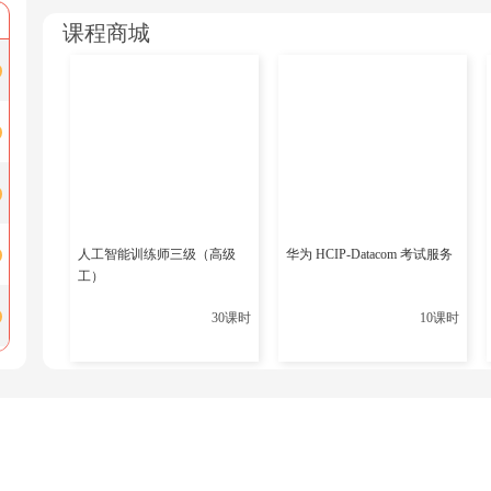
课程商城
另外注意环境变量的注册，把下面两个选项勾选上。
器
邻
人工智能训练师三级（高级
华为 HCIP-Datacom 考试服务
工）
集
30课时
10课时