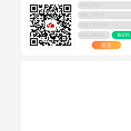
MAC地址、物理地址与链路层地址：概念辨析与
术实现
2025/05/06
如何选Linux认证？零基础怎么选？
2025/04/30
验证码
如何部署SSL证书，实现https访问呢？
提交
2025/04/28
云服务是什么？一文读懂云计算的核心概念、服
式与行业应用
2025/04/27
RHCSA必会命令速查表：哪些命令是考试关键？
2025/04/27
运维工程师的证书选哪个靠谱？
2025/04/27
HTTP和HTTPS的区别在哪?
2025/04/25