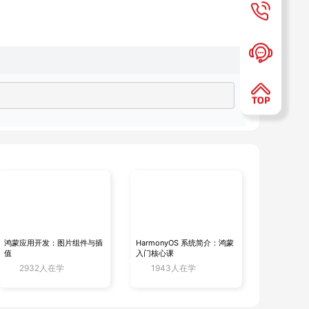
：
 本地时间（当前是CST时区）

:30:00 UTC  # 世界标准时间（UTC）

鸿蒙应用开发：图片组件与插
HarmonyOS 系统简介：鸿蒙
30:00      # 硬件时钟时间

值
入门核心课
(CST, +0800)  # 当前时区（亚洲/上海，CST，UTC+8）

2932人在学
1943人在学
             # 是否同步NTP时间（yes=已同步）

             # NTP服务状态（active=运行中）

               # 硬件时钟是否使用本地时区（no=使用UTC）