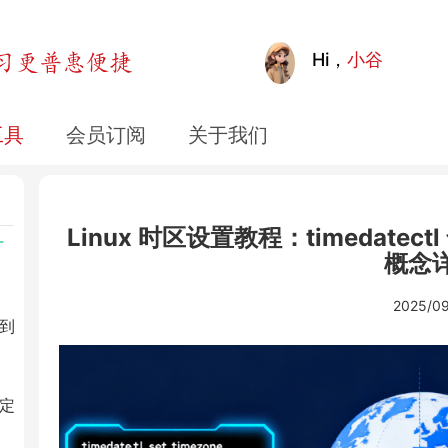
/
Hi，
小谷
恢
工具
会员订阅
关于我们
畅
Linux 时区设置教程：timedatectl
T
概念
2025/09
像到
能定