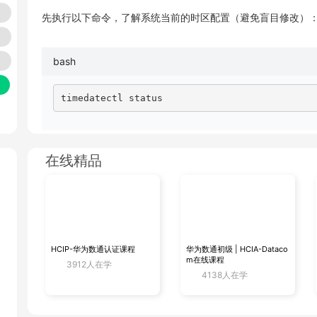
先执行以下命令，了解系统当前的时区配置（避免盲目修改）
成工
bash
timedatectl status
开
输出示例
（以未设置 UTC 的服务器为例）：
在线精品
用
plaintext
Local time: 三 2024-05-20 14:30:00 CST  #
           Universal time: 三 2024-05-20 06
HCIP-华为数通认证课程
华为数通初级 | HCIA-Dataco
                 RTC time: 三 2024-05-20 06:
m在线课程
3912人在学
                Time zone: Asia/Shanghai 
4138人在学
技
System clock synchronized: yes            
              NTP service: active         
          RTC in local TZ: no           