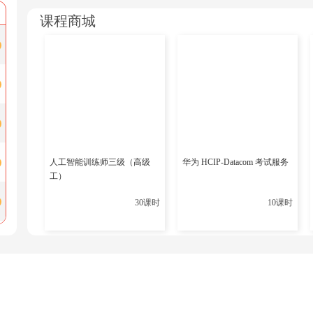
课程商城
从输出中可看到：当前时区是Asia/Shanghai（对应 CST），本
2. 步骤 2：设置 UTC 时区
若需将服务器时区改为 UTC，直接执行以下命令（无需重启，
护
bash
人工智能训练师三级（高级
华为 HCIP-Datacom 考试服务
工）
timedatectl set-timezone UTC
原
30课时
10课时
3. 步骤 3：验证设置结果
原
再次执行timedatectl status，确认时区已切换为 UTC：
容器