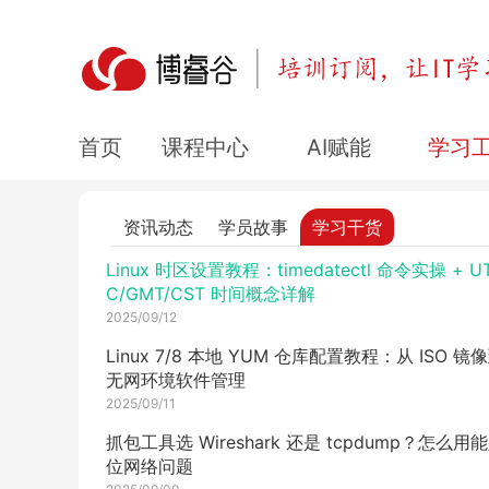
VPN 加密隧道是什么？3 种类型对比 + 网速影响 
安全疑问解答
2025/09/15
华为 S 系列交换机默认密码多少？密码遗忘怎么
复？
课程中心
AI赋能
学习
首页
2025/09/15
VMware 虚拟机使用教程 ，软件开发与测试更顺
的实操攻略
资讯动态
学员故事
学习干货
2025/09/12
Linux 时区设置教程：timedatectl 命令实操 + U
C/GMT/CST 时间概念详解
2025/09/12
Linux 7/8 本地 YUM 仓库配置教程：从 ISO 镜
无网环境软件管理
2025/09/11
抓包工具选 Wireshark 还是 tcpdump？怎么用
位网络问题