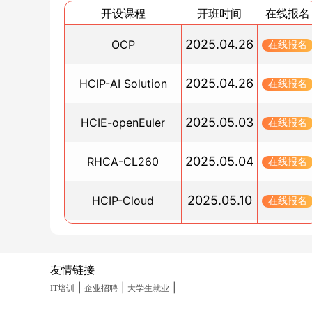
开设课程
开班时间
在线报名
OpenEuler 支持的主流编程语言盘点
2025/08/18
2025.04.26
OCP
在线报名
osi七层模型和tcp/ip模型的区别
2025/08/14
2025.04.26
HCIP-AI Solution
在线报名
防火墙故障排查手册：常见难题一网打尽？
2025/08/08
2025.05.03
HCIE-openEuler
在线报名
50 个高危及常用网络端口全解析：风险原理与防
策略大全
2025.05.04
RHCA-CL260
在线报名
2025/08/08
20 大核心网络协议详解：从 TCP/IP 到 OSPF，
2025.05.10
HCIP-Cloud
在线报名
理 + 实战场景全解析
2025/08/07
2025.05.10
PGCM直通车
在线报名
IP 地址与子网掩码详解：组成、作用及协同工作
理
友情链接
2025.05.19
HCIA-Datacom(晚班)
在线报名
2025/08/07
|
|
|
IT培训
企业招聘
大学生就业
Docker 核心技术深度剖析：从 Namespace 到