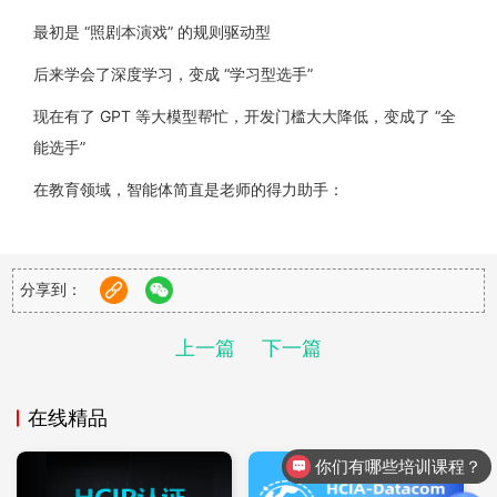
最初是 “照剧本演戏” 的规则驱动型
后来学会了深度学习，变成 “学习型选手”
现在有了 GPT 等大模型帮忙，开发门槛大大降低，变成了 “全
能选手”
在教育领域，智能体简直是老师的得力助手：
提升教学效率
：自动生成课件、根据学生水平推送练习题
管理更轻松
：智能排课、分析学生课堂行为
分享到：
跨学科神器
：文科老师能用它做历史问答机器人，理科生可以
用它模拟实验
上一篇
下一篇
二、Dify 平台：企业级 AI 开发的 “万能脚手架”
在线精品
（1）平台定位与核心功能
你们有哪些培训课程？