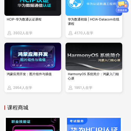
如果你想开发一个 AI 应用，Dify 就是那个最趁手的工具。它是
开源的企业级大语言模型（LLM）应用开发框架，最大的特点
是支持私有化部署和高度定制。具体能做什么呢？
HCIP-华为数通认证课程
华为数通初级 | HCIA-Datacom在线
课程
支持几百个不同的 AI 模型
3932人在学
4170人在学
有直观的 “指令编排” 界面，像搭积木一样设计 AI 对话
配备高质量的 RAG 引擎（简单说就是让 AI 快速查资料的工
具）
有强大的智能体框架和灵活的流程编排功能
鸿蒙应用开发：图片组件与插值
HarmonyOS 系统简介：鸿蒙入门核
心课
和另一个工具 LangChain 相比，LangChain 像个零件箱，需
2954人在学
1951人在学
要自己组装；Dify 则是搭好的 “脚手架”，直接就能用，更适合
企业实际业务需求。
课程商城
（2）哪些场景能用？
业务集成
：通过 API 接口，让 AI 指令和业务代码分开，方便修
改