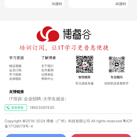
36课时
48课时
Dify 的解决方案很简单：
自带数据预处理工具
可视化编辑指令，所见即所得
自动处理长对话
实时监控性能
学习资源
了解博睿
精品视频
关于我们
简化模型优化流程
会员订阅
合作案例
学习指南
法律条款
智培精英
专业顾问
降低运营成本
名师团队
帮助中心
专注成就卓越
你的职业发展助手
友情链接
三、Dify 和 Coze 怎么选？看需求就明白
IT培训
企业招聘
大学生就业
|
|
|
18503067430
（1）两者的区别
×
Coze（扣子）
：适合非程序员，0 代码就能用，10 分钟搭个
Copyright ©2016-2024 博睿（广州）科技有限公司 All rights reserved
粤ICP
博睿谷IT培训订阅，你想了解什么课程呢?
备17128079号-4
教学助手；有 60 多个现成插件，还能一键发布到多个平台