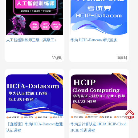
企业基础设施
：银行、互联网公司用来作为 AI 网关，管理所有
AI 服务
学习探索
：适合研究 AI 指令优化（Prompt 工程）、RAG 技
术、智能体开发和工作流设计
人工智能训练师三级（高级工）
华为 HCIP-Datacom 考试服务
（3）解决传统开发的六大难题
30课时
10课时
以前开发 AI 应用，常常让人头疼：
数据清洗标注太麻烦
调试试指令没反馈
处理长对话需要写代码
监控维护难
模型优化效率低
【直播课】华为HCIA-Datacom数通
华为云计算认证 HCIA HCIP-Cloud
认证课程
HCIE 培训课程
成本高