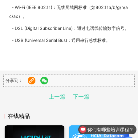
- Wi-Fi (IEEE 802.11)
：无线局域网标准（如
802.11a/b/g/n/a
c/ax
）。
- DSL (Digital Subscriber Line)
：通过电话线传输数字信号。
- USB (Universal Serial Bus)
：通用串行总线标准。
分享到：
2.
数据链路层（
Data Link Layer
）
负责帧的传输、错误检测和
MAC
地址管理。
上一篇
下一篇
-
关键协议：
在线精品
- Ethernet (IEEE 802.3)
：管理帧结构和
MAC
地址。
你们有哪些培训课程？
- PPP (Point-to-Point Protocol)
：点对点链路通信（如拨号
你们是怎么收费的呢
上网）。