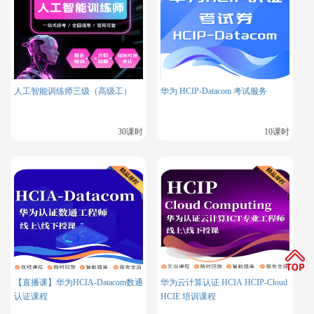
-
核心协议：
- IP (Internet Protocol)
：
IPv4
（
32
位地址）和
IPv6
（
128
位
地址）。
- ICMP (Internet Control Message Protocol)
：网络状态诊断
人工智能训练师三级（高级工）
华为 HCIP-Datacom 考试服务
（如
`ping`
、
`traceroute`
）。
- IGMP (Internet Group Management Protocol)
：组播成员
30课时
10课时
管理。
- OSPF (Open Shortest Path First)
：动态路由协议（内部网
关协议）。
- BGP (Border Gateway Protocol)
：互联网域间路由协议
（外部网关协议）。
- RIP (Routing Information Protocol)
：基于跳数的简单路由
【直播课】华为HCIA-Datacom数通
华为云计算认证 HCIA HCIP-Cloud
协议。
认证课程
HCIE 培训课程