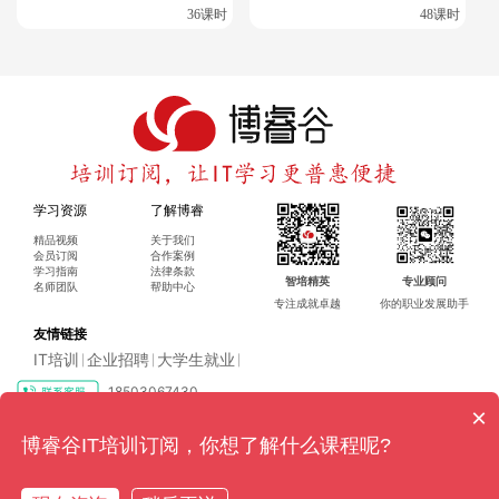
36课时
48课时
4.
传输层（
Transport Layer
）
负责端到端通信、流量控制和可靠性保证。
-
主要协议：
学习资源
了解博睿
- TCP (Transmission Control Protocol)
精品视频
关于我们
会员订阅
合作案例
学习指南
法律条款
-
特点：面向连接、可靠传输、流量控制、拥塞控制。
智培精英
专业顾问
名师团队
帮助中心
专注成就卓越
你的职业发展助手
-
端口：
20/21
（
FTP
）、
22
（
SSH
）、
80
（
HTTP
）、
443
友情链接
（
HTTPS
）等。
IT培训
企业招聘
大学生就业
|
|
|
18503067430
- UDP (User Datagram Protocol)
×
-
特点：无连接、低延迟、无可靠性保证。
Copyright ©2016-2024 博睿（广州）科技有限公司 All rights reserved
粤ICP
博睿谷IT培训订阅，你想了解什么课程呢?
备17128079号-4
-
端口：
53
（
DNS
）、
67/68
（
DHCP
）、
123
（
NTP
）、
1