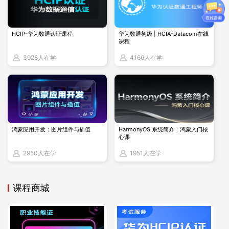
- HDLC (High-Level Data Link Control)
：同步串行链路协
议。
HCIP-华为数通认证课程
华为数通初级 | HCIA-Datacom在线
课程
- ARP (Address Resolution Protocol)
：将
IP
地址解析为
MAC
3928人在学
4166人在学
地址。
- VLAN (IEEE 802.1Q)
：虚拟局域网标签协议。
- LLDP (Link Layer Discovery Protocol)
：网络设备发现协
议。
鸿蒙应用开发：图片组件与插值
HarmonyOS 系统简介：鸿蒙入门核
心课
2950人在学
1951人在学
课程商城
3.
网络层（
Network Layer
）
负责路由选择、
IP
地址管理和数据包转发。