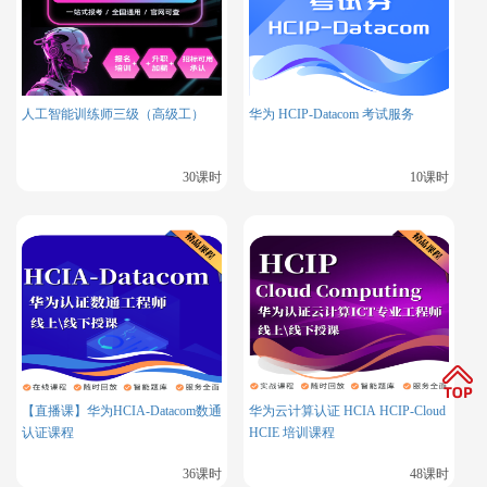
2. 其他热门认证（服务不打折）
人工智能训练师三级（高级工）
华为 HCIP-Datacom 考试服务
红帽 RHCSA 认证：
Linux 运维入门标配，原价 1680 元，特惠
699 元，72 课时专攻系统管理核心操作，送考试模拟题库（2
024 年学员通过率 89%）；
30课时
10课时
信创工程师认证（初级）：
国企项目刚需，原价 3000 元，现
价 2499 元起，证书永久有效，课程含政企适配实战案例；
甲骨文 OCA 认证：
数据库方向入门，原价 2980 元，现价 69
9 元，40 课时覆盖 MySQL8.0 考试内容。
二、技能培训：瞄准岗位需求，学完能落地
围绕企业真实岗位技能设计，每门课都标注 “学完能掌握的核心
能力”，避免 “学了用不上”：
【直播课】华为HCIA-Datacom数通
华为云计算认证 HCIA HCIP-Cloud
网络安全工程师（高级）
认证课程
HCIE 培训课程
原价 12800 元，现价 8800 元，500 课时视频课，能掌握渗
透测试、安全审计、风险评估（附 3 个企业真实漏洞测试案
36课时
48课时