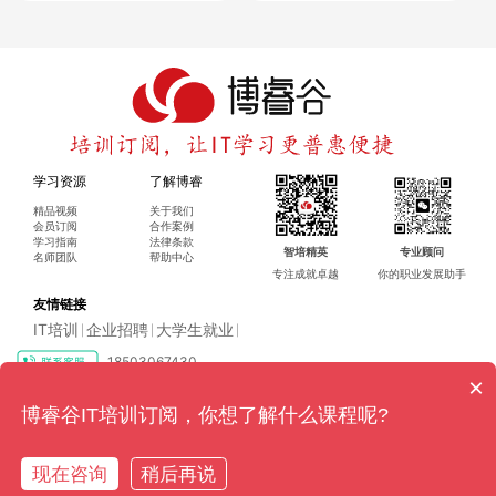
例）；
额外福利：报名送《2024 网络安全实战案例集》，学完推荐面
试；
JavaSE/JavaEE 开发：
Oracle 官方技术支撑，原价 1500
元，现价 1299 元，200 课时掌握标准 Java 应用开发；
PMP 认证：
项目经理必修课，原价 1800 元，现价 1299 元，
56 课时直播课 + 智能题库，帮你 3 个月拿证。
学习资源
了解博睿
精品视频
关于我们
会员订阅
合作案例
三、自学专区：99 元学基础，碎片时间能通关
学习指南
法律条款
智培精英
专业顾问
名师团队
帮助中心
专为自学党设计，课程支持随时回放，每门课都附 “学习计划
专注成就卓越
你的职业发展助手
表”，不用自己琢磨节奏：
友情链接
HCIA-Datacom 数通认证：
80 课时视频课，原价 699 元，现
IT培训
企业招聘
大学生就业
|
|
|
价 99 元，含高清视频 + 全套学习资料下载，按计划表学 30
18503067430
天能入门；
×
RHCSA 零基础认证：
红帽 Linux 入门，54 课时视频课，原价
Copyright ©2016-2024 博睿（广州）科技有限公司 All rights reserved
粤ICP
博睿谷IT培训订阅，你想了解什么课程呢?
2399 元，现价 99 元，从零教你通关 EX200（附 10 套考试模
备17128079号-4
拟题）；
现在咨询
稍后再说
在线咨询
电话咨询
MySQL8.0 OCP 认证：
数据库运维必备，实战培训 + 题库，