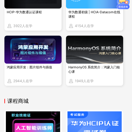
华为认证网络工程师（HCIA/HCIP/HCIE）2025 年 10 月更新
HCIP-华为数通认证课程
华为数通初级 | HCIA-Datacom在线
两项关键政策，此前部分表述偏差已修正：
课程
费用与 “以学代考” 规则（
仅限续证
）
：
3922人在学
4154人在学
费用：HCIA 单门 200 美元（约 1450 元），HCIP 数通方向 2
门 480 美元（约 3500 元）、物联网方向 1 门 300 美元（约
2180 元），HCIE 笔试 300 美元 + 实验 8000 元；
“以学代考”：仅适用于
续证
（非首次考证）
——HCIA/HCIP/Da
鸿蒙应用开发：图片组件与插值
HarmonyOS 系统简介：鸿蒙入门核
tacom 等 8 大方向，完成华为官方授权培训（如博睿谷续证课
心课
程）并通过考核，可免笔试直接续期，首次考证需正常考笔
2944人在学
1949人在学
试；
点击详解>>>
在博睿谷
华为认证怎么续证？2025 “以学代考”
课程商城
新机制 + 费用详解
预约与 HCIE 缓冲期（1 年）
：
考位：HCIA/HCIP 笔试提前 1 周约，HCIE 实验新增
杭州考场