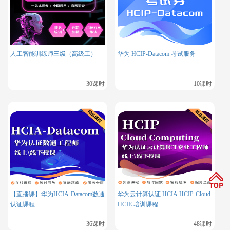
（2025 年 9 月启用），国内共北京、上海、深圳、成都、杭
州 5 地，需提前 2 个月抢位；
有效期：HCIE 有效期 2 年，到期后
享
1 年缓冲期
—— 缓冲期内
通过对应 HCIP 笔试可恢复资格，超期需重考 “笔试 + 实验”。
人工智能训练师三级（高级工）
华为 HCIP-Datacom 考试服务
点击了解>>>
华为认证考证流程指引
30课时
10课时
点击了解>>>
2025 年华为 HCIA、HCIP、HCIE 认证考试怎
么报名？这些坑你知道吗？附官网入口
二、跨地区报考：2026 年材料要求（浙江、广东细化社保细
节）
2026 年跨地区报考软考或华为认证，需满足属地化要求，浙
【直播课】华为HCIA-Datacom数通
华为云计算认证 HCIA HCIP-Cloud
江、广东等严审地区规则如下：
认证课程
HCIE 培训课程
36课时
48课时
（一）软考跨地区报考：社保需含养老保险