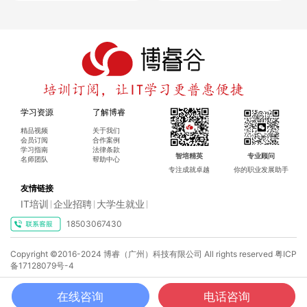
杭州（浙江）本地报考
：需提供浙江近 3 个月社保记录（
必须
含养老保险
），或浙江高校学籍证明（在读生），社保单位需
与报名填写的 “工作单位” 一致；
广州（广东）本地报考
：需提供广东近 6 个月社保记录（
必须
含养老保险
），无社保者需提供广东户籍证明，仅居住证无社
学习资源
了解博睿
保会被驳回；
精品视频
关于我们
会员订阅
合作案例
跨地区报考示例
：杭州考生想 2026 年跨报江苏，需提前在江
学习指南
法律条款
智培精英
专业顾问
名师团队
帮助中心
苏缴纳 3 个月社保（含养老），并准备社保缴费记录、工作证
专注成就卓越
你的职业发展助手
明（加盖江苏单位公章）。
友情链接
IT培训
企业招聘
大学生就业
|
|
|
（二）华为认证跨地区：无属地限制，考位就近选
18503067430
华为认证无社保 / 户籍要求，杭州考生可预约上海 HCIE 实验
Copyright ©2016-2024 博睿（广州）科技有限公司 All rights reserved
粤ICP
备17128079号-4
考场，广州考生可选深圳考场，仅需注意：
笔试：
就近选择 Pearson VUE 考点（如杭州西湖考点、广州天
在线咨询
电话咨询