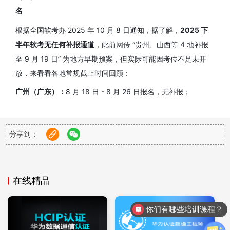
名
根据全国软考办 2025 年 10 月 8 日通知，据了解，
2025 下
半年软考无任何补报通道
，此前网传 “贵州、山西等 4 地补报
至 9 月 19 日” 为地方早期预案，但实际可能因考位不足未开
放，来看看各地常规截止时间回顾：
广州（广东）：
8 月 18 日 - 8 月 26 日报名，无补报；
杭州（浙江）：
8 月 13 日 - 8 月 19 日报名，无补报；
北京、上海、四川等：
8 月 25 日 - 9 月 8 日陆续截止，无补
分享到：
报；
2026 年规划：
预计 3-4 月开启报名（关注 “中国计算机技术
职业资格网” 通知），5 月下旬考试，建议 2 月启动备考（重点
在线精品
刷 2025 年新改版真题，新增 IPv6、SDN 考点）。
你们有哪些培训课程？
（二）华为认证网工：
全年可预约