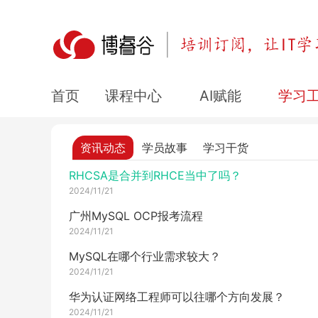
解详情
2024/11/25
高收入岗位：顶级网络安全工程师
2024/11/25
2024全新PMP指南_博睿带你了解PMP
课程中心
AI赋能
学习
首页
2024/11/24
数通HCIE认证难度怎么样？通过率怎么样？
资讯动态
学员故事
学习干货
2024/11/24
RHCSA是合并到RHCE当中了吗？
2024/11/21
广州MySQL OCP报考流程
2024/11/21
MySQL在哪个行业需求较大？
2024/11/21
华为认证网络工程师可以往哪个方向发展？
2024/11/21