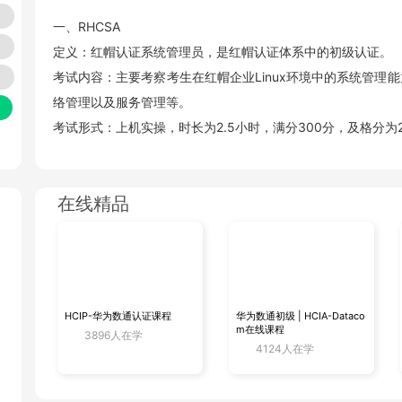
一、RHCSA
定义：红帽认证系统管理员，是红帽认证体系中的初级认证。
考试内容：主要考察考生在红帽企业Linux环境中的系统管理
络管理以及服务管理等。
考试形式：上机实操，时长为2.5小时，满分300分，及格分为2
二、RHCE
在线精品
定义：红帽认证工程师，是红帽认证体系中的中级认证。
复
考试内容：在RHCSA的基础上，增加了对自动化管理的考察，如
Ansible Playbook等。
考试形式：上机实操，时长为4小时，满分300分，及格分为21
HCIP-华为数通认证课程
华为数通初级 | HCIA-Dataco
m在线课程
3896人在学
三、RHCA
4124人在学
定义：红帽认证架构师，是红帽认证体系中的最高级认证。
最
考试内容：要求考生在拥有RHCE证书的基础上，通过多个专业