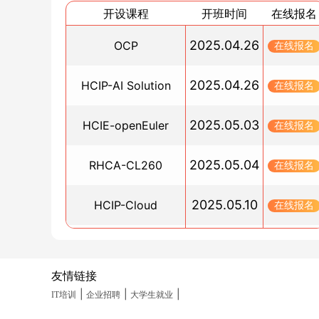
高？
开设课程
开班时间
在线报名
2024/11/14
2025.04.26
OCP
在线报名
HCIE-Security考试费用是多少？
2024/11/13
2025.04.26
HCIP-AI Solution
在线报名
2024年新版HCIP-openEuler通过率高吗？
2024/11/13
2025.05.03
HCIE-openEuler
在线报名
广州IT教育培训机构推荐
2024/11/12
2025.05.04
RHCA-CL260
在线报名
RHCE培训_精选培训机构介绍
2024/11/12
2025.05.10
HCIP-Cloud
在线报名
OCP认证培训课程_博睿谷·博睿慕课培训订阅
2024/11/12
2025.05.10
PGCM直通车
在线报名
HCIP培训认证官网_博睿谷培训订阅
2024/11/12
友情链接
2025.05.19
HCIA-Datacom(晚班)
在线报名
|
|
|
2024年网络工程师证书小白考证指南
IT培训
企业招聘
大学生就业
2024/11/11