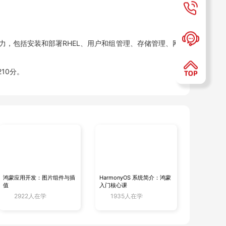
能力，包括安装和部署RHEL、用户和组管理、存储管理、网
10分。
Ansible的使用、系统管理任务的自动化以及创建和管理
0分。
鸿蒙应用开发：图片组件与插
HarmonyOS 系统简介：鸿蒙
值
入门核心课
2922人在学
1935人在学
领域的考试，以展示其在Linux系统管理、架构设计和自动