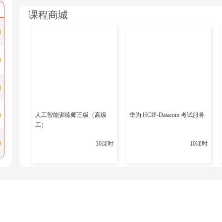
化等方面的全面能力。考试内容可能包括安全管理、系统监控
课程商城
考试形式：共设五场考试，每场考试都需要提供RHCE的证书
这三个认证为IT专业人员提供了明晰的职业发展路径，从初级
难度和所需技能水平也逐渐增加。选择哪个认证取决于个人的
更多相关内容推荐
人工智能训练师三级（高级
华为 HCIP-Datacom 考试服务
工）
红帽认证学习途径
30课时
10课时
红帽RHCE和RHCA有什么区别？
红帽认证培训费用一览：RHCSA、RHCE与RHCA
红帽认证怎么考？RHCSA RHCE RHCA
上一篇