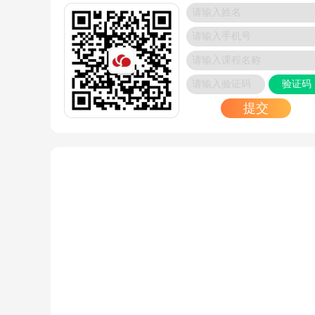
HCIP-openEuler培训报名官网
2024/11/16
0基础学数通培训班推荐-广州博睿谷
2024/11/15
验证码
OCP证书需要考多长时间？费用是多少？
提交
2024/11/15
红帽云计算培训课程_广州博睿谷
2024/11/15
RHCE考试没通过怎么办？抓住赠送的补考机会，
盘再战
2024/11/14
广州OCM认证中心_培训订阅
2024/11/14
HCIE-openEuler培训费用是多少？_广州培训班
2024/11/14
Oracle OCP认证培训课程：哪家培训机构性价比