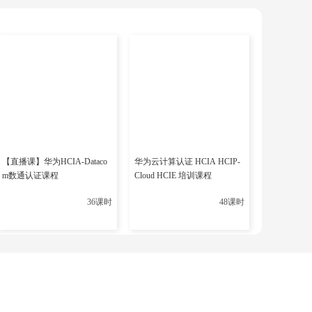
与性能调优、目录服务和认证等。
编号方可参加。考试时长和满分标准因考试内容而异。
的系统管理员到高级的架构师，随着认证级别的提升，考试
实际情况和需求。
【直播课】华为HCIA-Dataco
华为云计算认证 HCIA HCIP-
m数通认证课程
Cloud HCIE 培训课程
36课时
48课时
下一篇