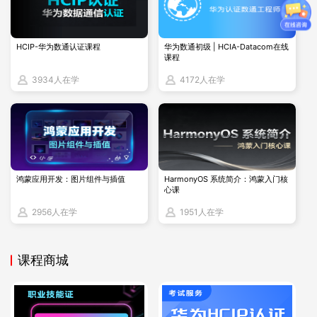
HCIP-华为数通认证课程
华为数通初级 | HCIA-Datacom在线
课程
博睿谷·博睿慕课优势
3934人在学
4172人在学
OCP认证的价值
尽管OCP认证考试的费用可能相对较高，但其带来的价
值是显而易见的。OCP认证不仅能够提升个人技能，还
鸿蒙应用开发：图片组件与插值
HarmonyOS 系统简介：鸿蒙入门核
能够增加就业竞争力和薪资潜力。通过选择合适的培训
心课
机构和准备充分的财务预算，考生可以顺利获得OCP认
2956人在学
1951人在学
证，为自己的职业生涯增添宝贵的资本。
课程商城
想要了解更多关于OCP培训认证以及其他的相关信息，您可以
随时咨询博睿谷团队（电话：18503067430/1850306742
9，同微信号），或者通过QQ：3997916003与我们取得联