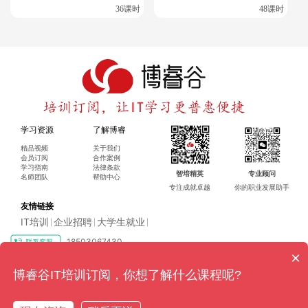
36课时
48课时
更多相关课程内容：
OCP认证考试有门槛吗？
oracle OCP认证与 MySQL OCP认证考哪个?
Oracle/MySQL OCP/OCM怎么备考？容易通过吗？
学习资源
了解博睿
精品视频
关于我们
甲骨文Oracle认证OCA/OCP/OCM有什么区别？
会员订阅
合作案例
学习指南
法律条款
智培精英
专业顾问
名师团队
帮助中心
Oracle培训机构有哪些？OCP OCM
专注成就卓越
你的职业发展助手
友情链接
IT培训
企业招聘
大学生就业
|
|
|
18503067430
×
Copyright ©2016-2024 博睿（广州）科技有限公司 All rights reserved
粤ICP
博睿谷IT培训订阅，你想了解什么课程呢?
备17128079号-4