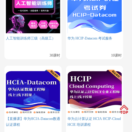
高级存储管理
：
场景：使用VDO压缩卷节省70%存储空间，并通过NV
Me over TCP实现跨节点存储池。
人工智能训练师三级（高级工）
华为 HCIP-Datacom 考试服务
核心命令：
30课时
10课时
身份管理自动化
：
任务：通过Ansible自动将Linux节点加入Active Direct
ory域，并配置基于角色的SSSD权限。
关键模块：
【直播课】华为HCIA-Datacom数通
华为云计算认证 HCIA HCIP-Cloud
认证课程
HCIE 培训课程