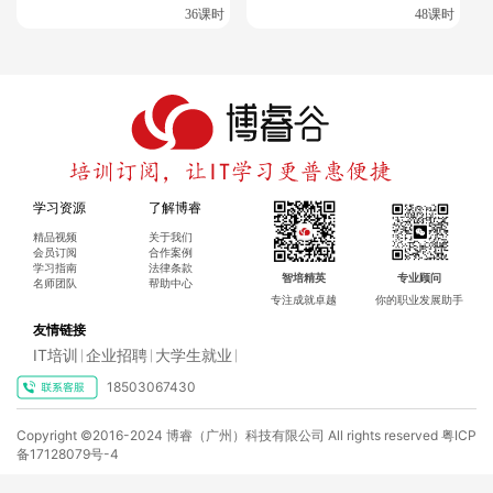
36课时
48课时
2. 挂科重灾区预警
时间管理失控
：多剧本任务需严格分配时间（建议每个
Playbook≤30分钟）。
学习资源
了解博睿
OpenShift排障
：集群部署失败时需快速查看Operator
精品视频
关于我们
日志（oc logs -n openshift-operator）。
会员订阅
合作案例
学习指南
法律条款
智培精英
专业顾问
名师团队
帮助中心
Ansible变量覆盖
：角色（Roles）与变量优先级混淆导
专注成就卓越
你的职业发展助手
致配置失效。
友情链接
IT培训
企业招聘
大学生就业
|
|
|
18503067430
三、2024版备考方案：低成本高效通关
Copyright ©2016-2024 博睿（广州）科技有限公司 All rights reserved
粤ICP
1. 自学资源推荐
备17128079号-4