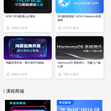
题型
：新增
多剧本联动题
（需用Ansible管理OpenShif
t集群）
HCIP-华为数通认证课程
华为数通初级 | HCIA-Datacom在线
课程
环境
：RHEL 10 + OpenShift 4.12（旧版环境淘汰）
3938人在学
4178人在学
二、新考纲重点与难点突破
1. 必考Top3技能点
鸿蒙应用开发：图片组件与插值
HarmonyOS 系统简介：鸿蒙入门核
Ansible与OpenShift集成
：
心课
2964人在学
1957人在学
示例任务：通过Ansible Playbook自动部署OpenShift
集群并配置Persistent Volume。
关键命令：
课程商城