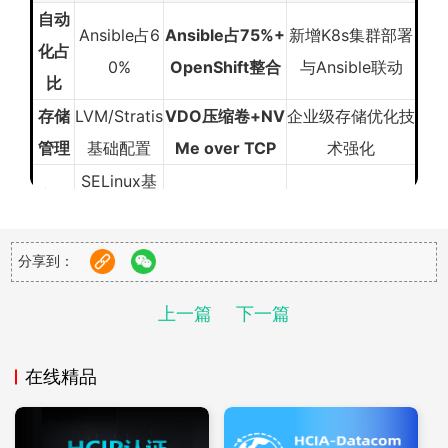
自动
Ansible占6
Ansible占75%+
新增K8s集群部署
化占
0%
OpenShift整合
与Ansible联动
比
存储
LVM/Stratis
VDO压缩卷+NV
企业级存储优化技
管理
基础配置
Me over TCP
术强化
SELinux基
安全
SSSD集成AD
身份管理与自动化
础/Firewall
模块
+证书自动签发
安全策略成重点
d
分享到：
容器
Podman基
OpenShift Pod
从单机容器转向集
化运
上一篇
下一篇
础操作
调度+CRD定制
群级管理
维
在线精品
2. 考试形式升级
时长
：4小时 →
4.5小时
（任务复杂度提升）