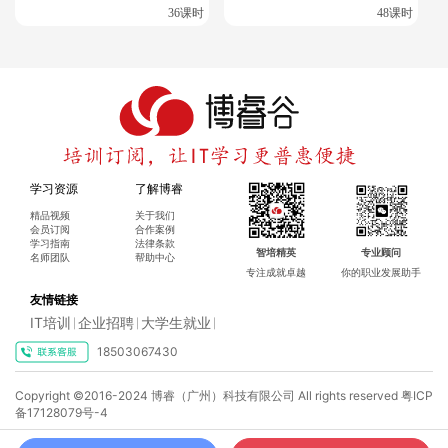
36课时
48课时
学习资源
了解博睿
精品视频
关于我们
会员订阅
合作案例
学习指南
法律条款
智培精英
专业顾问
名师团队
帮助中心
专注成就卓越
你的职业发展助手
友情链接
IT培训
企业招聘
大学生就业
|
|
|
18503067430
Copyright ©2016-2024 博睿（广州）科技有限公司 All rights reserved
粤ICP
备17128079号-4