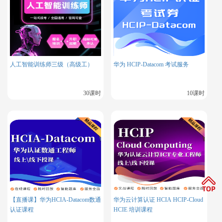
PearsonV
一
个提供在线考试服务的平台，用于预约华
UE
为认证考试。
博睿谷·博
一个提供IT
培训订阅，
该平台提供包括
华为
人工智能训练师三级（高级工）
华为 HCIP-Datacom 考试服务
睿慕课
认证
、
红帽认证
、Oracle认证等在内的多种
IT技能培训服务，旨在满足不同背景和需求
30课时
10课时
的学习者对
于专业IT知识的追求。
【直播课】华为HCIA-Datacom数通
华为云计算认证 HCIA HCIP-Cloud
认证课程
HCIE 培训课程