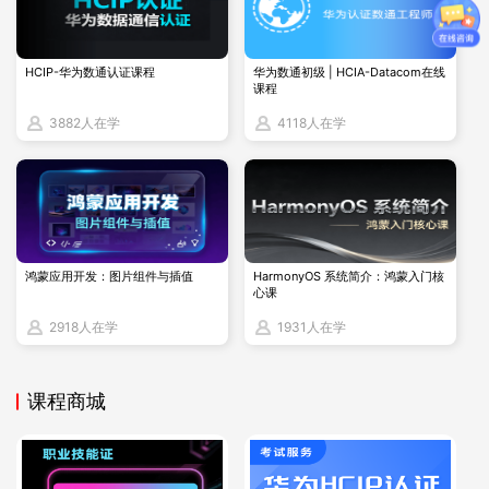
除了考试费用，许多考生还会选择参加培训课程来提高
通过率。培训费用因培训机构的不同而有所差异，但一
HCIP-华为数通认证课程
华为数通初级 | HCIA-Datacom在线
般来说，HCIE认证的培训费用可能在7800元至12800
课程
元人民币之间。
3882人在学
4118人在学
HCIE数通方向的考试费用相对较高，但其含金量也远
超过其他级别的认证，如HCNA和HCNP。通过HCIE认
证，考生将获得全球唯一的HCIE号码，并永久保留该
证书。因此，尽管费用较高，但对于希望在IT领域内提
鸿蒙应用开发：图片组件与插值
HarmonyOS 系统简介：鸿蒙入门核
心课
升自己专业水平的考生来说，这是一个非常值得投资的
2918人在学
1931人在学
选择。
课程商城
相关组织