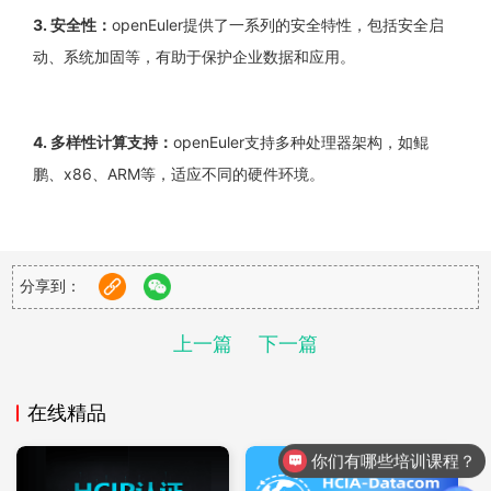
3.
安全性：
openEuler
提供了一系列的安全特性，包括安全启
动、系统加固等，有助于保护企业数据和应用。
4.
多样性计算支持：
openEuler
支持多种处理器架构，如鲲
鹏、
x86
、
ARM
等，适应不同的硬件环境。
5.
云原生支持：
openEuler
对云原生技术有良好的支持，包括
分享到：
容器化应用、微服务架构等，有助于企业实现数字化转型。
上一篇
下一篇
6.
性能优化：
openEuler
操作系统在性能上进行了优化，包括
内存管理、进程调度等方面，以提供高效的运行环境。
在线精品
你们有哪些培训课程？