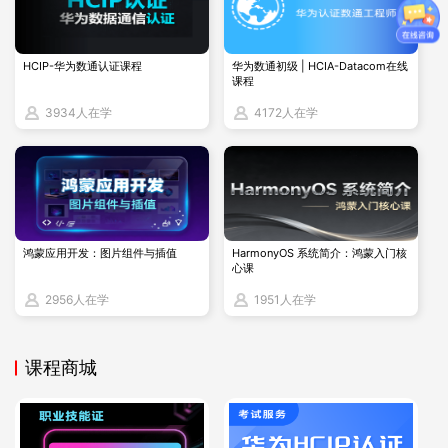
7.
长期支持：
openEuler
提供长期支持版本（
LTS
），确保企业
能够在一个稳定的基础上进行长期规划。
HCIP-华为数通认证课程
华为数通初级 | HCIA-Datacom在线
课程
3934人在学
4172人在学
挑战：
1.
技术人才缺乏：
由于
openEuler
相对较新，市场上熟悉该系统
的技术人才可能相对不足。
鸿蒙应用开发：图片组件与插值
HarmonyOS 系统简介：鸿蒙入门核
心课
2956人在学
1951人在学
2.
生态建设：
虽然
openEuler
正在快速发展，但其软件生态与
一些成熟的商业操作系统相比可能还不够丰富。
课程商城
3.
兼容性问题：
在某些特定应用场景下，可能需要解决与现有
软件和硬件的兼容性问题。