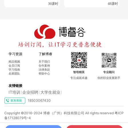
36课时
48课时
总的来说，
openEuler
为企业提供了一个灵活、高效和安全的操
作系统选择，但同时也需要企业在人才、技术和生态建设方面
进行相应的投入和规划。随着
openEuler
社区的不断发展和成
熟，这些挑战有望得到缓解。
获取官方认证，提升职业能力
学习资源
了解博睿
精品视频
关于我们
参加华为开放运维认证培训，学员不仅能够掌握系统运维的各
会员订阅
合作案例
学习指南
法律条款
项技能，还有机会获得官方认证。这种认证在行业内享有较高
智培精英
专业顾问
名师团队
帮助中心
的认可度，将为职业发展增添助力。
专注成就卓越
你的职业发展助手
友情链接
如需了解更多有关华为开放运维认证培训的信息，请访问以下
IT培训
企业招聘
大学生就业
|
|
|
链接：
18503067430
openEuler社区官网
·
Copyright ©2016-2024 博睿（广州）科技有限公司 All rights reserved
粤ICP
备17128079号-4
openEuler的应用
同时，也可以查看以下文章，了解更多关于
和最佳实践：