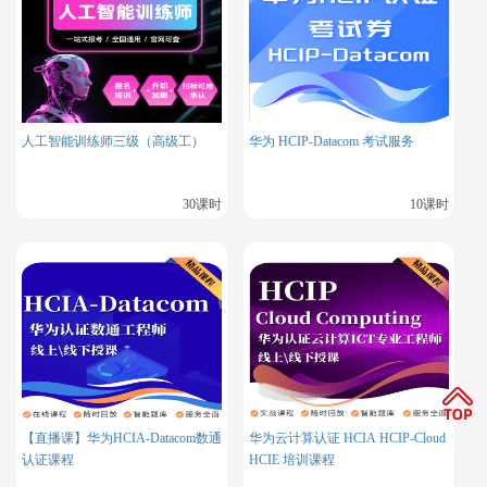
4.
企业认知度：
对于一些企业来说，
openEuler
可能还是一个
相对较新和不熟悉的选择，需要时间去建立信任和认可。
人工智能训练师三级（高级工）
华为 HCIP-Datacom 考试服务
5.
迁移成本
：从现有操作系统迁移到
openEuler
可能涉及一定
30课时
10课时
的迁移成本和风险。
6.
定制化和维护：
虽然开源提供了定制化的自由度，但同时也
意味着企业需要自行承担更多的维护和支持工作。
7.
安全性和合规性：
企业需要确保
openEuler
系统满足行业安全
【直播课】华为HCIA-Datacom数通
华为云计算认证 HCIA HCIP-Cloud
认证课程
HCIE 培训课程
标准和合规要求，这可能需要额外的安全措施和审计。