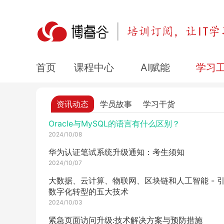
最新！2024年华为HCIA考试报名攻略
2024/10/09
华为HCIA安全认证的毕业生就业率怎么样？
2024/10/09
PMP考试安排：2024年最后的备考机会
课程中心
AI赋能
学习
首页
2024/10/08
大专生拥有HCIE证书年薪可以达到多少？
资讯动态
学员故事
学习干货
2024/10/08
Oracle与MySQL的语言有什么区别？
2024/10/08
华为认证笔试系统升级通知：考生须知
2024/10/07
大数据、云计算、物联网、区块链和人工智能 - 
数字化转型的五大技术
2024/10/03
紧急页面访问升级:技术解决方案与预防措施