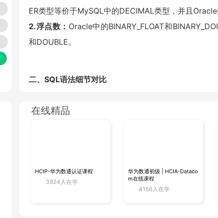
ER类型等价于MySQL中的DECIMAL类型，并且Ora
2.浮点数：
Oracle中的BINARY_FLOAT和BINAR
和DOUBLE。
二、SQL语法细节对比
1.在基本的 SQL 语法上，MySQL 和 Oracle 
在线精品
CONCAT函数，如SELECT CONCAT('Hello', 'Worl
ello' || 'World'），也可以使用CONCAT函数。
2.在获取系统当前日期和时间方面，MySQL 有NOW()
ATE获取当前日期和时间，但数据类型和返回结果的格
HCIP-华为数通认证课程
华为数通初级 | HCIA-Dataco
m在线课程
3924人在学
4156人在学
三、编程语言对比
1.Oracle：