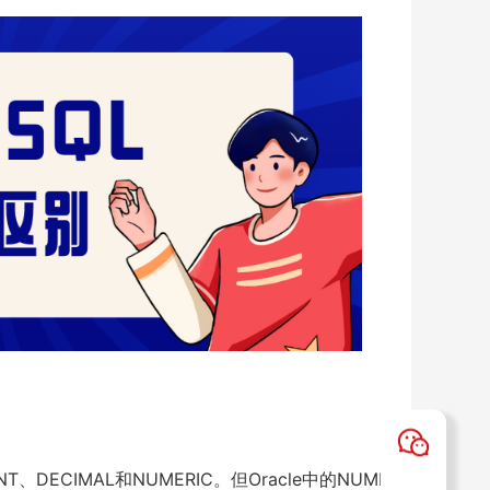
、DECIMAL和NUMERIC。但Oracle中的NUMB