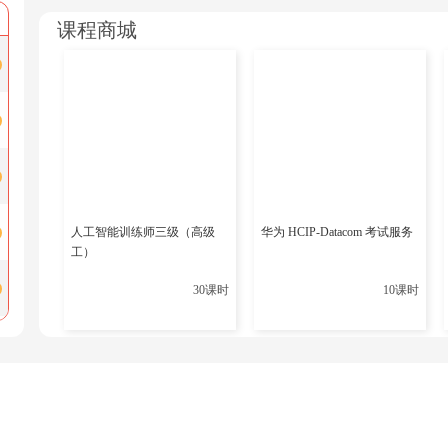
①主要是用C和C++语言编写的，部分功能使用Java
课程商城
②C语言用于编写数据库的核心部分，如内存管理、进
③C++用于编写数据库的一些高级功能，如查询优化
④Java用于编写数据库的一些跨平台功能，如网络通
2.MySQL：
①基于C和C++语言编写，也使用了一些脚本语言，如Pe
数据库系统的工具。
人工智能训练师三级（高级
华为 HCIP-Datacom 考试服务
②C语言主要应用于底层的数据访问和管理，包括数据
工）
③C++语言主要应用于上层的查询优化和执行，包括解
30课时
10课时
四、Oracle与MySQL功能支持区别
1.Oracle：
支持大并发、大访问量，是OLTP（联机
他机器性能。