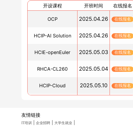
OCM证书还有什么作用吗？认证价值分析
开设课程
开班时间
在线报名
2024/09/24
2025.04.26
OCP
红帽认证报名费用_博睿谷IT培训
在线报名
2024/09/24
2025.04.26
HCIP-AI Solution
博睿谷：您的IT认证培训伙伴
在线报名
2024/09/22
2025.05.03
HCIE-openEuler
在线报名
HCIP证书对于刚毕业的学生有什么帮助吗？
2024/09/21
2025.05.04
RHCA-CL260
在线报名
华为三个等级有什么区别，分别有什么作用？
2024/09/21
2025.05.10
HCIP-Cloud
在线报名
CISP证书还有必要考吗？是不是烂大街了？
2024/09/20
2025.05.10
PGCM直通车
在线报名
MySQL培训班_博睿谷·博睿慕课
2024/09/20
友情链接
2025.05.19
HCIA-Datacom(晚班)
在线报名
广东Linux认证培训班介绍_博睿谷培训
|
|
|
IT培训
企业招聘
大学生就业
2024/09/20