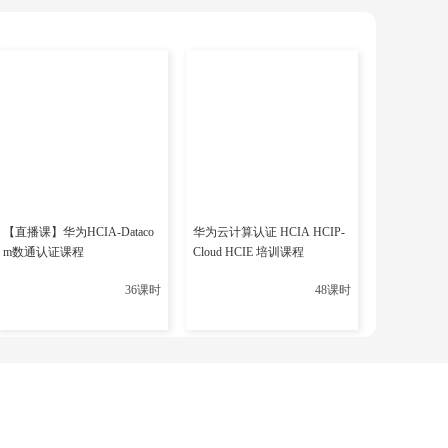
编写。
程调度、事务处理、数据读写等。
器、存储过程引擎等。
信、图形界面等。
rl、Python和Bash，这些主要用于构建和管理
【直播课】华为HCIA-Dataco
华为云计算认证 HCIA HCIP-
的存储、索引、查询处理等关键功能。
m数通认证课程
Cloud HCIE 培训课程
析SQL语句、生成查询计划、执行查询等功能。
36课时
48课时
事务处理）最好的工具之一。占用较大的内存空间和其