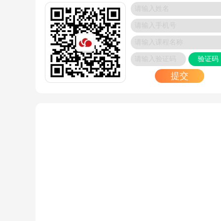
华为认证大数据课程_博睿谷·博睿慕课
2024/09/27
Oracle数据库专家_OCP 19C要考哪几门
2024/09/26
华为Security架构是怎么样的，学起来难吗？
验证码
2024/09/26
提交
掌握hcie-datdaom就是打好了ICT多领域的基础
2024/09/26
RHCE认证报名费用及培训资源_博睿谷·博睿慕课
2024/09/26
PMP认证是项目管理的标准
2024/09/25
带你解读openEuler最新技术特性
2024/09/25
华为HCIE证书很难考吗？
2024/09/24