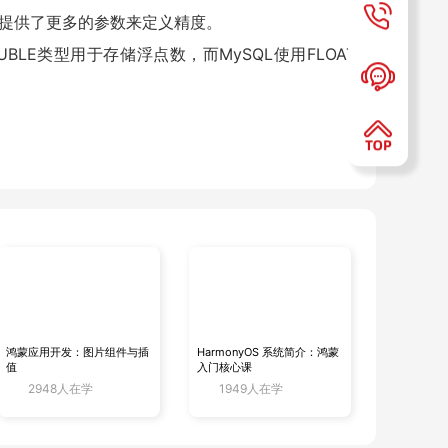
cle提供了更多的参数来定义精度。
Y_DOUBLE类型用于存储浮点数，而MySQL使用FLOAT
有一些细微差别。例如，在字符串连接操作上，MySQL 使用
d')；而 Oracle 中既可以使用||操作符（如SELECT 'H
函数来同时获取日期和时间，而 Oracle 使用SYSD
式略有不同。
鸿蒙应用开发：图片组件与插
HarmonyOS 系统简介：鸿蒙
值
入门核心课
2948人在学
1949人在学