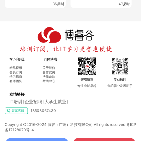
36课时
48课时
博睿谷·博睿慕课致力于让优质教育触手可及，我们通过
优惠的价格策略，确保了高性价比的IT培训服务。我们
并不会降低教学质量，反而是为了让更多的学习者能够
轻松获得专业课程。
学习资源
了解博睿
精品视频
关于我们
四、会员订阅架构
会员订阅
合作案例
学习指南
法律条款
智培精英
专业顾问
名师团队
帮助中心
为了让您先行体验我们的课程，我们推出了9.9元的7天
专注成就卓越
你的职业发展助手
友情链接
体验卡。如果您对我们的教学质量感到满意，可以选择
IT培训
企业招聘
大学生就业
|
|
|
成为我们的会员，享受更多权益：
18503067430
①新星会员：仅需199元/月，您就可以学习所有初级
Copyright ©2016-2024 博睿（广州）科技有限公司 All rights reserved
粤ICP
课程，为您的IT学习之旅打下坚实基础。
备17128079号-4
②精英会员：1999元/月，开启中级课程的学习，进一