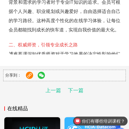
背景和需求的学习者对于专业IT知识的追求。会员可根
据个人兴趣、职业规划或兴趣爱好，自由选择适合自己
的学习路径。这种高度个性化的在线学习体验，让每位
会员都能找到成长的快车道，实现自我价值的最大化。
二、权威师资，引领专业成长之路
博睿慕课深知优质师资对于学习效果的决定性影响他们
不仅具备深厚的学术功底，讲师们拥有丰富的行业认
证，如华为HCIE、红帽RHCA、甲骨文OCP等，这些
分享到：
认证证明了他们在特定技术领域的专业水平和权威性。
上一篇
下一篇
更拥有丰富的实战经验，能够深入浅出地传授专业知
识，激发学员的创造力和思考能力。
在线精品
三、灵活学习，随时随地开启智慧之旅
你们有哪些培训课程？
博睿慕课会员订阅服务打破了传统教育的时间地点限