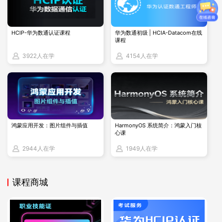
制，让学习变得无处不在。会员只需一台联网设备，即
可随时随地登录平台，享受沉浸式学习体验。还有线下
HCIP-华为数通认证课程
华为数通初级 | HCIA-Datacom在线
面授，线上直播，视频订阅等方式供您选择，这种灵活
课程
高效的学习方式，极大地提高了学习效率，让学习成为
3922人在学
4154人在学
一种生活方式。
鸿蒙应用开发：图片组件与插值
HarmonyOS 系统简介：鸿蒙入门核
心课
2944人在学
1949人在学
课程商城