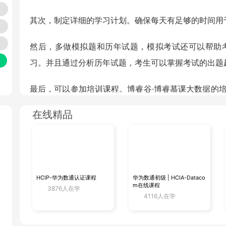
其次，制定详细的学习计划。确保每天有足够的时间用
最
然后，多做模拟题和历年试题，模拟考试还可以帮助
习。并且通过分析历年试题，考生可以掌握考试的出题
最后，可以参加培训课程。博睿谷·博睿慕课大数据的
量的教学资源和辅导服务。
在线精品
最后，博睿小编整理了一些关于【大数据】的资料，和大家一
年薪可达50W：
https://www.borimooc.com/noticeList/1
大数据含金量：
https://www.borimooc.com/noticeList/1/
HCIP-华为数通认证课程
华为数通初级 | HCIA-Dataco
m在线课程
3876人在学
4116人在学
上一篇