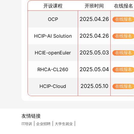
2024年网络工程师证书小白考证指南
开设课程
开班时间
在线报名
2024/11/11
2025.04.26
OCP
在线报名
HCIE认证培训机构哪个好？博睿谷培训课程推荐
2024/11/10
2025.04.26
HCIP-AI Solution
在线报名
HCIP认证哪家培训机构的口碑最好？博睿谷领先
步
2025.05.03
HCIE-openEuler
2024/11/10
在线报名
RHCSA认证考试指南：博睿谷全新订阅模式
2025.05.04
RHCA-CL260
2024/11/10
在线报名
红帽认证考试常见问题解答
2025.05.10
HCIP-Cloud
在线报名
2024/11/10
刚毕业选择考华为认证值得吗
2025.05.10
PGCM直通车
在线报名
2024/11/09
HCIE和CCIE比较，哪个含金量高？
友情链接
2025.05.19
HCIA-Datacom(晚班)
在线报名
2024/11/09
|
|
|
IT培训
企业招聘
大学生就业
顶端云计算架构师RHCA学什么？_博睿谷课程培