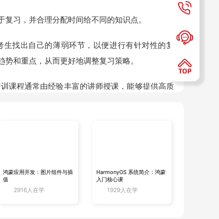
于复习，并合理分配时间给不同的知识点。
考生找出自己的薄弱环节，以便进行有针对性的复
趋势和重点，从而更好地调整复习策略。
培训课程通常由经验丰富的讲师授课，能够提供高质
起分享，学习一下：
/20/1/%E5%85%A8%E9%83%A8/888.htm
20/1/%E5%85%A8%E9%83%A8/750.htm
鸿蒙应用开发：图片组件与插
HarmonyOS 系统简介：鸿蒙
值
入门核心课
2916人在学
1929人在学
下一篇