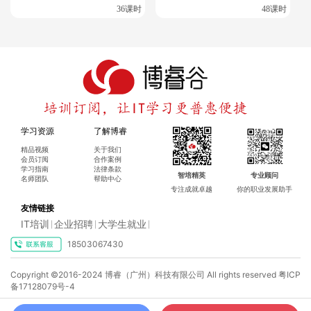
36课时
48课时
学习资源
了解博睿
精品视频
关于我们
会员订阅
合作案例
学习指南
法律条款
智培精英
专业顾问
名师团队
帮助中心
专注成就卓越
你的职业发展助手
友情链接
IT培训
企业招聘
大学生就业
|
|
|
18503067430
×
Copyright ©2016-2024 博睿（广州）科技有限公司 All rights reserved
粤ICP
博睿谷IT培训订阅，你想了解什么课程呢?
备17128079号-4