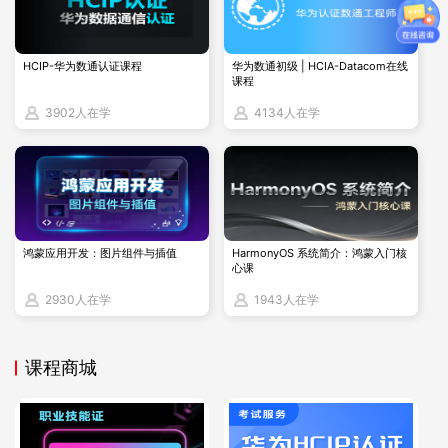
排。这些中心通常会提供多个考试时间段供考生选择，例如工
作日、周末或晚上等。
HCIP-华为数通认证课程
华为数通初级 | HCIA-Datacom在线
课程
填写预约信息：
3902人在学
4134人在学
在确定了考试时间和地点后，考生需要填写预约信息。这些信
息通常包括姓名、联系方式、考试科目以及所选的考试时间
等。
缴纳考试费用：
鸿蒙应用开发：图片组件与插值
HarmonyOS 系统简介：鸿蒙入门核
心课
完成预约信息填写后，考生需要缴纳考试费用。考试费用的具
2930人在学
1943人在学
体金额可能因地区和考试中心的不同而有所差异。考生可以通
过授权培训认证中心提供的支付方式完成缴费。
课程商城
确认预约信息：
缴费完成后，授权培训认证中心会确认考生的预约信息，并告
知考生具体的考试时间和地点。考生需要仔细核对预约信息，