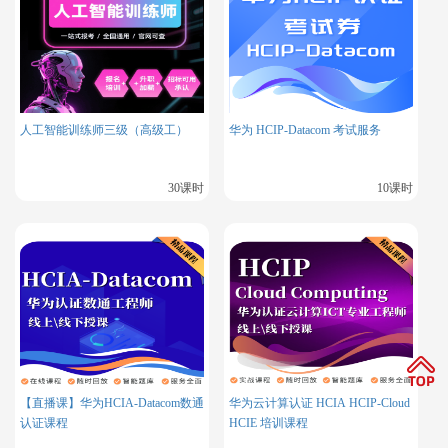
确保无误。
考试费用方面，RHCE的考试费用为4200元人民币，补考费用
为2000元人民币左右。考试内容包括RHCSA和RHCE两部分，
分别在上午和下午进行，总计耗时约7小时。
人工智能训练师三级（高级工）
华为 HCIP-Datacom 考试服务
30课时
10课时
更多相关内容
RHCE学习资源包
RHCA学习资源包
RHCE考试步骤，详细考试流程介绍
RHCE实验环境需要都线下吗？
考RHCA是否一定要先通过RHCE吗？
【直播课】华为HCIA-Datacom数通
华为云计算认证 HCIA HCIP-Cloud
认证课程
HCIE 培训课程