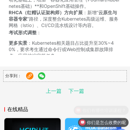
netes基础）**和OpenShift基础操作。
RHCA（红帽认证架构师）方向扩展
：新增“
云原生与
容器专家
”路径，深度整合Kubernetes高级运维、服务
网格（Istio）、CI/CD流水线设计等内容。
考试形式调整
：
更多实景
：Kubernetes相关题目占比提升至30%~4
0%，要求考生通过命令行或Web控制成集群故障排
查、应用扩缩容等任务。
融合混合云场景
：结合AWS/Azure/GCP等公有云平
台，测试跨云Kubernetes集群管理能力。
分享到：
2. Kubernetes考点详解
上一篇
下一篇
基础技能
：
Kubernetes架构（Master/Node组件功能）
Pod、Deployment、Service、ConfigMap等核心资
在线精品
你们有哪些培训课程？
源对象的使用
使用kubectl进行集群状态监控与调试
你们是怎么收费的呢
进阶操作
：