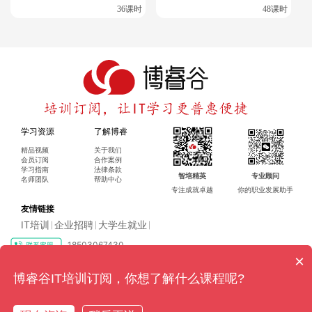
36课时
48课时
学习资源
了解博睿
精品视频
关于我们
会员订阅
合作案例
学习指南
法律条款
智培精英
专业顾问
名师团队
帮助中心
专注成就卓越
你的职业发展助手
友情链接
IT培训
企业招聘
大学生就业
|
|
|
18503067430
×
Copyright ©2016-2024 博睿（广州）科技有限公司 All rights reserved
粤ICP
博睿谷IT培训订阅，你想了解什么课程呢?
备17128079号-4