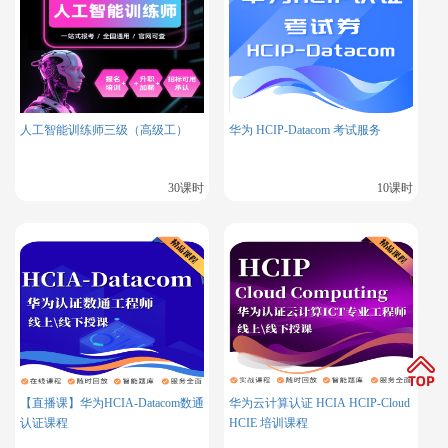
参考
Killer.sh
的OpenShift模拟考试（需付费，但高度
接近真题）。
4. 行业影响与职业价值
企业需求
：据红帽2023年调查报告，
67%的企业正在
人工智能训练师三级（高级工）
华为 HCIP-Datacom 考试服务
增加Kubernetes相关岗位
，尤其是金融、电信行业。
薪资水平
：拥有Kubernetes技能的红帽认证工程师（R
HCE）平均薪资较传统Linux管理员高出20%~30%。
30课时
10课时
【直播课】华为HCIA-Datacom数通
华为云计算认证 HCIA HCIP-Cloud
认证课程
HCIE 培训课程