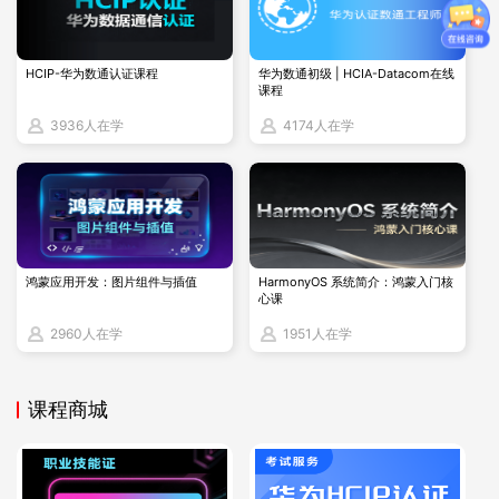
通过Operator模式管理有状态应用（如数据库）
网络策略（NetworkPolicy）配置与多租户隔离
持久化存储（PV/PVC）与CSI驱动集成
HCIP-华为数通认证课程
华为数通初级 | HCIA-Datacom在线
OpenShift专项
：
课程
使用Source-to-Image（S2I）构建容器镜像
3936人在学
4174人在学
路由（Route）与入口控制器配置
基于角色的访问控制（RB Edmonds）与安全上下文约
束（SCC）
3. 备考建议与资源
鸿蒙应用开发：图片组件与插值
HarmonyOS 系统简介：鸿蒙入门核
官方学习路径
：
心课
课程：
DO180
（容器化应用基础） →
DO280
（OpenS
2960人在学
1951人在学
hift管理） →
DO425
（Kubernetes应用开发）。
实验环境：申请
Red Hat Developer Sandbox
，免费
使用OpenShift集群。
课程商城
关键文档
：
《
OpenShift Container Platform 4.12 官方文档
》
《
Kubernetes Up & Running
》（O'Reilly经典书籍）
模拟题库
：