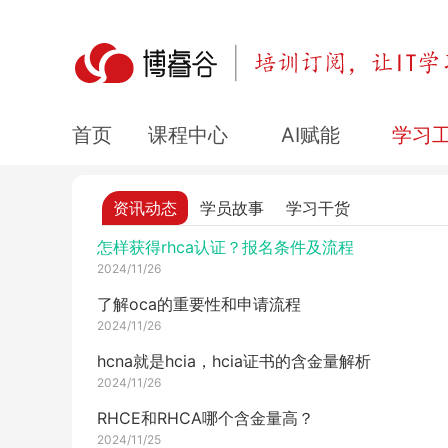
2024/11/29
Oracle培训课程——ocm认证
2024/11/29
华为认证数通好还是安全好？哪个方向就业好？
课程中心
AI赋能
学习
首页
2024/11/27
ocm认证的考试费用是多少？认证后薪资能达到
少？
资讯动态
学员故事
学习干货
2024/11/27
怎样获得rhca认证？报名条件及流程
2024/11/26
了解oca的重要性和申请流程
2024/11/26
hcna就是hcia，hcia证书的含金量解析
2024/11/26
RHCE和RHCA哪个含金量高？
2024/11/25