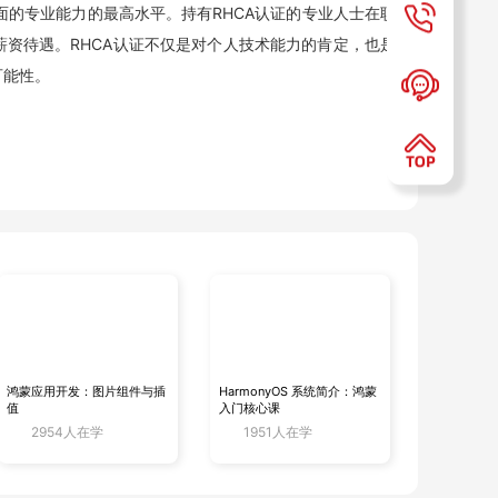
方面的专业能力的最高水平。持有RHCA认证的专业人士在职
资待遇。RHCA认证不仅是对个人技术能力的肯定，也是
可能性。
、护照等）。
鸿蒙应用开发：图片组件与插
HarmonyOS 系统简介：鸿蒙
值
入门核心课
训机构统一报名。
2954人在学
1951人在学
nux系统管理和架构设计领域达到专家级别的专业人士来说，