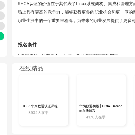
RHCA认证的价值在于其代表了Linux系统架构、集成和管理
场上具有更高的竞争力，能够获得更多的职业机会和更丰厚的薪
职业生涯中的一个重要里程碑，为未来的职业发展提供了更多
报名条件
1.考试必须已经获得rhce认证，并且该证书在有效期内。
2.年龄需要满18周岁。
在线精品
巧
3.携带两个有效证件，其中至少有一个是一类证件（如身份证
报名流程
HCIP-华为数通认证课程
华为数通初级 | HCIA-Dataco
1.考生需要提前和红帽认证培训机构联系，预约考试。
_
m在线课程
3934人在学
2.由于红帽认证考试不接受个人直接报名，考试必须由授权培
4170人在学
RHCA认证是红帽认证体系中的最高级别认证，对于希望在Li