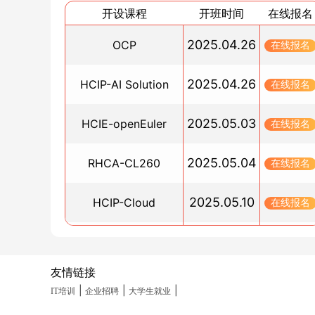
2024/11/16
开设课程
开班时间
在线报名
HCIP-openEuler培训报名官网
2025.04.26
OCP
在线报名
2024/11/16
0基础学数通培训班推荐-广州博睿谷
2025.04.26
HCIP-AI Solution
在线报名
2024/11/15
OCP证书需要考多长时间？费用是多少？
2025.05.03
HCIE-openEuler
在线报名
2024/11/15
红帽云计算培训课程_广州博睿谷
2025.05.04
RHCA-CL260
在线报名
2024/11/15
RHCE考试没通过怎么办？抓住赠送的补考机会，
2025.05.10
HCIP-Cloud
在线报名
盘再战
2024/11/14
2025.05.10
PGCM直通车
在线报名
广州OCM认证中心_培训订阅
2024/11/14
友情链接
2025.05.19
HCIA-Datacom(晚班)
在线报名
|
|
|
HCIE-openEuler培训费用是多少？_广州培训班
IT培训
企业招聘
大学生就业
2024/11/14