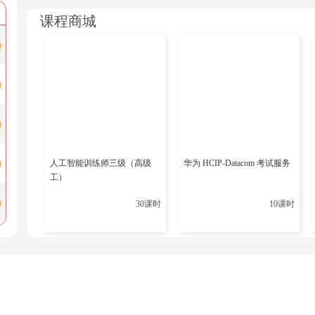
是一项极具价值的投资。通过获得RHCA认证，专业人士可
课程商城
力，为职业发展开启新的机遇。
更多相关内容推荐
rhca学习视频
rhce学习视频
RHCA是要考五门吗?
人工智能训练师三级（高级
华为 HCIP-Datacom 考试服务
工）
RHCA五门考试：时间需要按照顺序考吗？
复
30课时
10课时
RHCE和RHCA哪个含金量高
？
上一篇