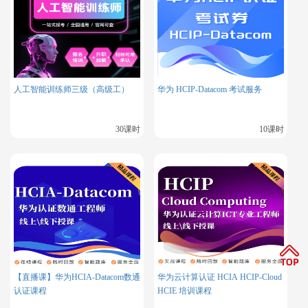
人工智能训练师三级（高级工）
华为 HCIP-Datacom 考试服务
30课时
10课时
二、如何选择合适的学习资
源
1.官方文档
Oracle 官方文档是学习 OCM 的重要资源，它详细介绍了 Ora
cle 数据库的各个方面，包括安装、配置、管理、调优等。你可
以通过 Oracle 官方网站下载官方文档，并认真阅读和学习。
【直播课】华为HCIA-Datacom数通
华为云计算认证 HCIA HCIP-Cloud
认证课程
HCIE 培训课程