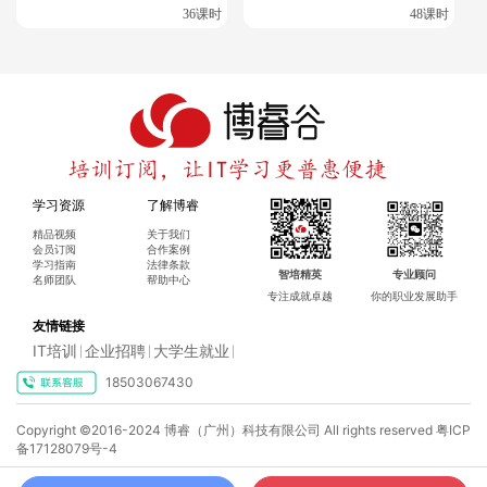
36课时
48课时
2.培训课程
参加专业的Oracle数据库中高级的OCM 培训课程是快速掌握
OCM 知识和技能的有效途径。比如腾科的培训课程通常由经验
丰富的 Oracle 数据库专家授课，他们会结合实际案例进行讲
解，帮助你更好地理解和掌握 OCM 知识。
学习资源
了解博睿
精品视频
关于我们
会员订阅
合作案例
3.在线学习平台
学习指南
法律条款
智培精英
专业顾问
名师团队
帮助中心
专注成就卓越
你的职业发展助手
现在有很多在线学习平台提供 Oracle 数据库高级培训相关的课
友情链接
程，你可以根据自己的需求选择合适的课程进行学习。比如博
IT培训
企业招聘
大学生就业
|
|
|
睿谷·博睿慕课在线学习平台的优势在于灵活的学习方式和普惠
18503067430
便捷的订阅方式，可以根据自己的进度进行学习。
×
Copyright ©2016-2024 博睿（广州）科技有限公司 All rights reserved
粤ICP
博睿谷IT培训订阅，你想了解什么课程呢?
备17128079号-4