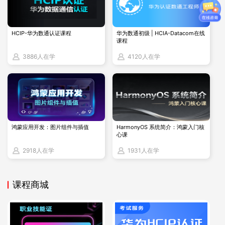
4.备份恢复
HCIP-华为数通认证课程
华为数通初级 | HCIA-Datacom在线
课程
掌握 Oracle 数据库的备份恢复策略和技术，包括物理备份、逻
辑备份、恢复操作等。确保数据的安全性和可恢复性。
3886人在学
4120人在学
5.故障排除
学习如何诊断和解决 Oracle 数据库中的各种故障，包
鸿蒙应用开发：图片组件与插值
HarmonyOS 系统简介：鸿蒙入门核
括数据库启动故障、SQL 执行故障、网络故障等。提高
心课
故障排除的效率和准确性。
2918人在学
1931人在学
课程商城