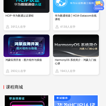
同样，在考试前一天以及考试开始前10分钟，您也会收到提醒
邮件。请务必提前阅读这些邮件，并点击邮件中的“Perform Sy
HCIP-华为数通认证课程
华为数通初级 | HCIA-Datacom在线
stem Check”链接，以完成考前的系统检查。这项检查将评估
课程
您的电脑操作系统、浏览器、网络带宽、Zoom软件、摄像头等
3912人在学
4138人在学
设备是否符合考试要求。同时，您也可以登录Oracle MyLearn
平台查看您的
考试预约详情。
相关内容推荐
鸿蒙应用开发：图片组件与插值
HarmonyOS 系统简介：鸿蒙入门核
心课
oracle和mysql的区别
2932人在学
1943人在学
MySQL培训班_博睿谷·博睿慕课
Oracle与MySQL的语言有什么区别？
课程商城
MySQL和Oracle的OCP考试的费用一样吗?