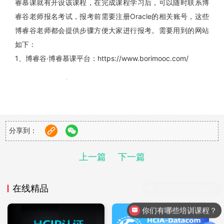
睿慕课就有开设该课程，在完成课程学习后，可以随时联系博
睿谷老师报名考试，报考前需要注册Oracle的相关账号，这些
博睿谷老师都会提供步骤方便大家进行报考。需要用到的网站
如下：
1、博睿谷·博睿慕课平台：https://www.borimooc.com/
2、Certview网站：https://certview.oracle.com/
3、 https://www.oracle.com/cn/index.html
4、https://mylearn.oracle.com/
分享到：
通过博睿谷平台购买的Oracle官方考试券将直接发送至您提供
上一篇
下一篇
的账户中。请注意，这些考试券自发放之日起有六个月的有效
期，请您务必在有效期内使用。一旦您获得了考试券，便可以
在线精品
访问 https://mylearn.oracle.com/ 进行考试报名。
你们有哪些培训课程？
在您成功预约考试后，Oracle会立即向您发送一封确认邮件。