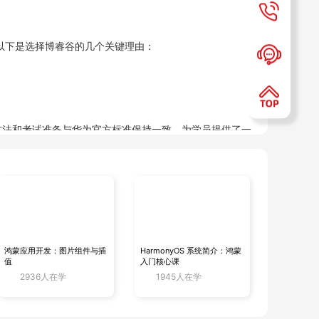
以下是选择博睿谷的几个关键理由：
方法和考试准备与华为官方标准保持一致，为学员提供了一
专家组成。他们不仅在理论知识上有所建树，而且在实战
鸿蒙应用开发：图片组件与插
HarmonyOS 系统简介：鸿蒙
地理解和应用所学知识。
值
入门核心课
2936人在学
1945人在学