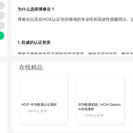
为什么选择博睿谷？
博睿谷以其在
HCIE
认证培训领域的专业性和高效性脱颖而出。
1.
权威的认证资质
博睿谷拥有华为官方授权的培训资质，确保其培训内容、教学
个可靠的学习平台。
书的
在线精品
2.
资深的讲师团队
博睿谷的讲师团队由在
ICT
领域拥有丰富经验和深厚专业知识的
HCIP-华为数通认证课程
华为数通初级 | HCIA-Dataco
操作中也有着丰富的经验，确保学员能够从实践中学习，更好
m在线课程
3914人在学
4146人在学
3.
实战导向的课程设计