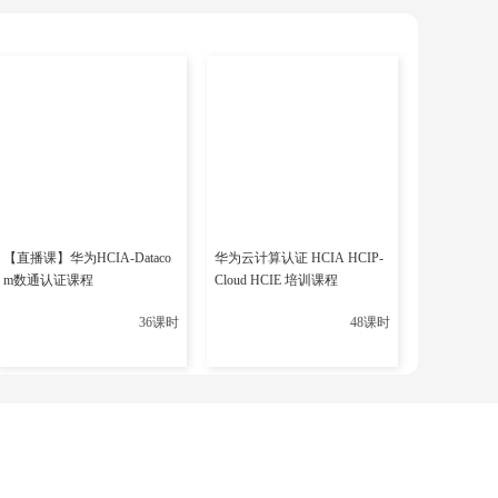
操作和案例分析，使学员能够在真实的网络环境中操作和
操作能力和问题解决能力。
需求和时间安排。线上学习平台支持随时随地学习，让学员
灵活性。
【直播课】华为HCIA-Dataco
华为云计算认证 HCIA HCIP-
m数通认证课程
Cloud HCIE 培训课程
36课时
48课时
设计、专业的教学支持和全面的考试准备，博睿谷帮助学