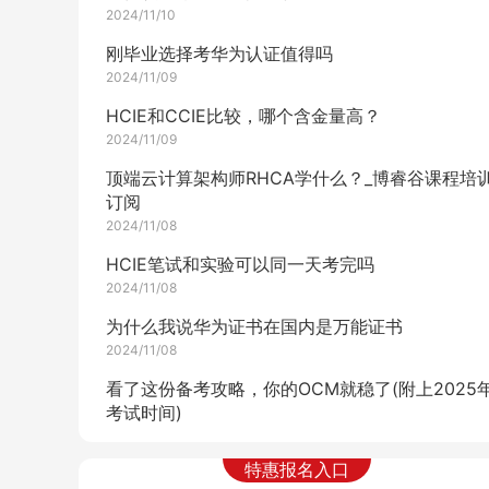
2024/11/10
刚毕业选择考华为认证值得吗
2024/11/09
HCIE和CCIE比较，哪个含金量高？
2024/11/09
顶端云计算架构师RHCA学什么？_博睿谷课程培
订阅
2024/11/08
HCIE笔试和实验可以同一天考完吗
2024/11/08
为什么我说华为证书在国内是万能证书
2024/11/08
看了这份备考攻略，你的OCM就稳了(附上2025
考试时间)
2024/11/08
特惠报名入口
打工人低成本学习openEuler，真的很香