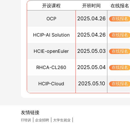
华为AI全光网助力运营商提升竞争力，开启新增
开设课程
开班时间
在线报名
时代
2024/11/02
2025.04.26
OCP
在线报名
华为HCIP认证最新变化：实验考试有了新要求？
2025.04.26
HCIP-AI Solution
2024/11/01
在线报名
华为大数据和Oracle数据库有什么关联？
2025.05.03
HCIE-openEuler
2024/10/31
在线报名
华为HCIE-Security认证考下来多少钱？_博睿谷
2025.05.04
RHCA-CL260
订阅
在线报名
2024/10/31
2025.05.10
HCIP-Cloud
2024年华为最新考试地点查看_博睿谷·博睿慕课
在线报名
2024/10/30
2025.05.10
PGCM直通车
2024年最新红帽RHCE考试地点有哪些？
在线报名
2024/10/30
友情链接
2025.05.19
HCIA-Datacom(晚班)
在线报名
HCIP-Datacom认证有什么作用？
|
|
|
IT培训
企业招聘
大学生就业
2024/10/30