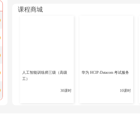
长新
博睿谷的
HCIE
培训课程注重实战技能的培养，通过大量的实验
课程商城
解决问题。这种实战导向的教学方法，有助于提高学员的实际
4.
灵活的学习模式
博睿谷提供线上和线下结合的学习模式，满足不同学员的学习
能够根据自己的进度和时间安排进行学习，极大地提高了学习
培训
人工智能训练师三级（高级
华为 HCIP-Datacom 考试服务
工）
5.
高通过率的保证
30课时
10课时
博睿谷的
HCIE
认证培训以其高通过率而闻名。通过系统的课程
员顺利通过
HCIE
认证考试，实现职业发展的目标。
6.
优质的售后服务