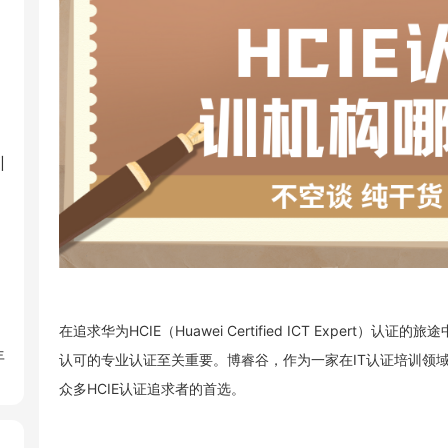
训
在追求华为
HCIE
（
Huawei Certified ICT Expert
）认证的旅途
年
认可的专业认证至关重要。博睿谷，作为一家在
IT
认证培训领
众多
HCIE
认证追求者的首选。