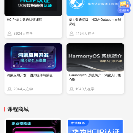
数据迁移与高可用性：
涉及数据在不同环境之间的迁移以及确
保数据库的高可用性。
故障分析诊断与解决：
培养快速分析、快速定位和解决数据库
HCIP-华为数通认证课程
华为数通初级 | HCIA-Datacom在线
故障的能力。
课程
3924人在学
4154人在学
鸿蒙应用开发：图片组件与插值
HarmonyOS 系统简介：鸿蒙入门核
心课
2944人在学
1949人在学
课程商城
三、OCM考试备考建议
考取Oracle OCM认证并非易事，考生需要具备扎实的理论知识
和丰富的实践经验。在备考过程中，建议考生选择正规的培训