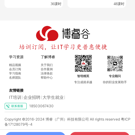
36课时
48课时
Oracle OCM认证是一项具有挑战性但回报丰厚的认证，对于提
升个人职业竞争力和在数据库领域的发展有着重要的意义。通
过OCM认证，专业人士不仅能够展示自己在Oracle数据库管
理、配置、备份、恢复、调优以及SQL编程等方面的高级技能
和专业知识，还能在求职市场上获得更多的机会和更高的薪资
待遇。
学习资源
了解博睿
精品视频
关于我们
会员订阅
合作案例
学习指南
法律条款
智培精英
专业顾问
名师团队
帮助中心
专注成就卓越
你的职业发展助手
更多相关内容
友情链接
IT培训
企业招聘
大学生就业
Oracle学习资料
|
|
|
18503067430
OCA-OCP-OCM直通车学习
×
Copyright ©2016-2024 博睿（广州）科技有限公司 All rights reserved
粤ICP
博睿谷IT培训订阅，你想了解什么课程呢?
OCM最新考试时间和考试地点
备17128079号-4
考OCP需要参加培训，那OCM需要吗？