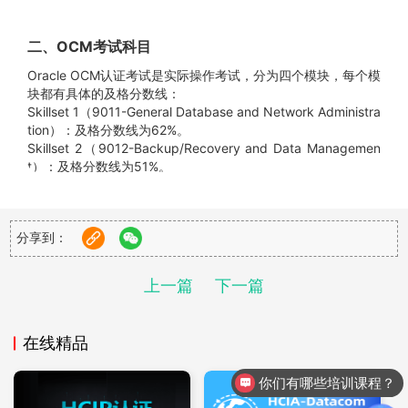
二、OCM考试科目
Oracle OCM认证考试是实际操作考试，分为四个模块，每个模
块都有具体的及格分数线：
Skillset 1（9011-General Database and Network Administra
tion）：及格分数线为62%。
Skillset 2（9012-Backup/Recovery and Data Managemen
t）：及格分数线为51%。
Skillset 3（9013-Performance Tuning and Data Guard）：
及格分数线为52%。
Skillset 4（9014-Configuring Real Application Clusters）：
分享到：
及格分数线为63%。
要顺利通过OCM考试，考生需要掌握以下内容：
上一篇
下一篇
数据库管理：
包括数据库的安装、配置、维护和优化。例如，
如何有效地管理存储、调整数据库参数以提高性能等。
备份与恢复：
掌握数据库的备份策略和恢复技术。例如，在遇
在线精品
到故障时能够快速准确地进行恢复操作，保障数据的完整性和
可用性。
你们有哪些培训课程？
性能调优：
能够分析和解决数据库性能问题。例如，识别慢查
询、优化索引和调整内存分配等。