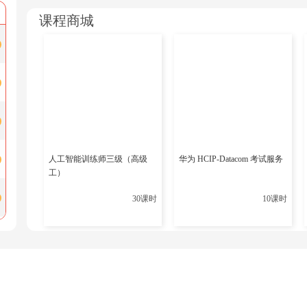
华为网络工程师证书有多火?看完涨知识了
课程商城
华为认证网络工程师可以往哪个方向发展？
上一篇
就明
人工智能训练师三级（高级
华为 HCIP-Datacom 考试服务
工）
30课时
10课时