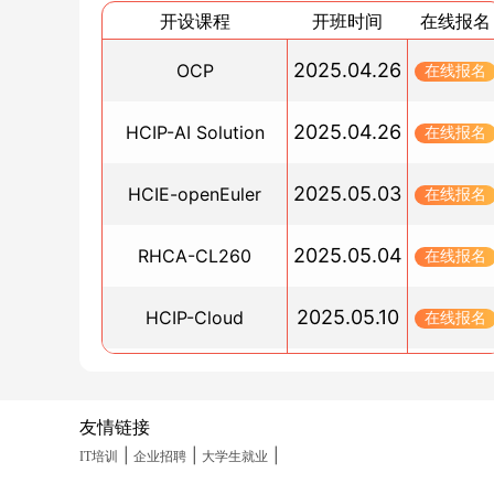
2024/12/19
开设课程
开班时间
在线报名
OCP认证可以直接考吗？需要多少费用？
2025.04.26
OCP
2024/12/19
在线报名
Linux深度学习培训班
2025.04.26
HCIP-AI Solution
在线报名
2024/12/18
HCIE通过率高吗？认证后薪资可以达到多少？
2025.05.03
HCIE-openEuler
在线报名
2024/12/18
RHCA和RHCE认证到底有多难?看完这篇文章你
2025.05.04
RHCA-CL260
在线报名
白了
2024/12/17
2025.05.10
HCIP-Cloud
在线报名
HCIA、HCIP、HCIE报名官网
2024/12/17
2025.05.10
PGCM直通车
在线报名
Oracle和MySQL在应用技术上有什么区别？
2024/12/17
友情链接
2025.05.19
HCIA-Datacom(晚班)
在线报名
红帽证书需要考哪几个证书？
|
|
|
IT培训
企业招聘
大学生就业
2024/12/13