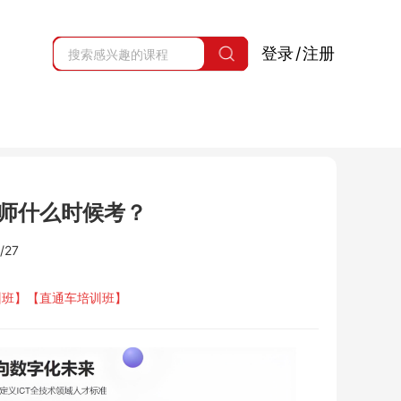
登录
/
注册
师什么时候考？
/27
培训班】【直通车培训班】