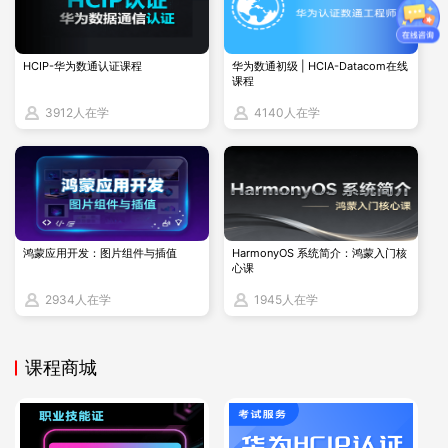
适用对象
HCIP-华为数通认证课程
华为数通初级 | HCIA-Datacom在线
“一试双证”政策适用于已获得华为HCIA/HCIP/HCIE职
课程
3912人在学
4140人在学
业认证证书的人员，且证书生效日期开始于2021年7月
1日。申报2级或3级职业技能等级认定至少有1科在深圳
市参加考核；申报1级需在深圳参加并通过实验（或面
试）考试。
鸿蒙应用开发：图片组件与插值
HarmonyOS 系统简介：鸿蒙入门核
心课
如何获得华为认证证书
2934人在学
1945人在学
参加培训课程：
博睿谷有提供系统化的培训课程，涵盖
所有认证级别和方向。
课程商城
在线学习：
利用博睿谷的在线学习平台，随时随地学习
理论知识和实践技能。