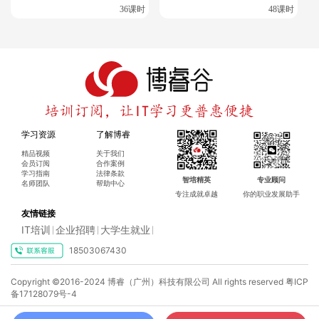
36课时
48课时
学习资源
了解博睿
精品视频
关于我们
会员订阅
合作案例
学习指南
法律条款
智培精英
专业顾问
名师团队
帮助中心
专注成就卓越
你的职业发展助手
友情链接
IT培训
企业招聘
大学生就业
|
|
|
18503067430
Copyright ©2016-2024 博睿（广州）科技有限公司 All rights reserved
粤ICP
备17128079号-4