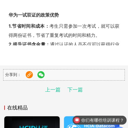
华为一试双证的政策优势
1.节省时间和成本：
考生只需参加一次考试，就可以获
得两份证书，节省了重复考试的时间和精力。
2.提升证书含金量：
通过认证的人员不仅可以获得行业
权威评价，还能获得国家职业技能等级认定，增加了证
书的权威性和认可度。
3.享受职业技能提升补贴：
根据政策，获得认证的人员
分享到：
还可以享受相应的技能提升培训补贴，如1级补贴3000
上一篇
下一篇
元，2级补贴2500元，3级补贴2000元，这为个人职业
技能提升提供了额外的激励。
在线精品
4.拓宽就业渠道：
持证人员可以享受更广阔的就业机会
和职业发展空间，提高了就业竞争力。
你们有哪些培训课程？