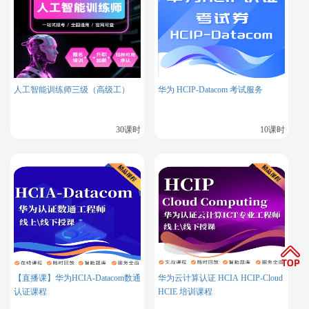
3.MySQL OCP认证考试并不要求考生有培训记录，这
意味着考生可以直接在VUE网站购买考试券并预约考场
进行考试，这为考生提供了更多的灵活性和便利。这种
人工智能训练师三级（高级工）
华为 HCIP-Datacom 考试服务
相对低成本且灵活的认证方式，使得MySQL OCP成为
了数据库专业人士的一个有吸引力的选择，尤其是对于
30课时
10课时
那些预算有限或希望在MySQL领域提升技能的专业人
士。
需要注意的是，选择哪种数据库认证更受老板欢迎，还
需要结合个人职业目标、所在行业特点以及企业需求进
行综合考虑。
【直播课】华为HCIA-Datacom数通
华为云计算认证 HCIA HCIP-Cloud
认证课程
HCIE 培训课程