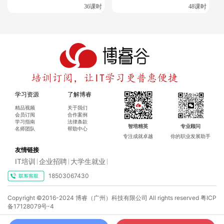
更多相关资料
36课时
48课时
Oracle认证：
OCA
|
OCP
|
OCM
Oracle OCP课程介绍>>>
MySQL OCP课程介绍>>>
精英会员订阅（
可学习所有的中级课程内容
）：
Oracle OCP |
MySQL OCP | RHCE | HCIP | PMP
学习资源
了解博睿
精品视频
关于我们
会员订阅
合作案例
学习指南
法律条款
智培精英
专业顾问
名师团队
帮助中心
专注成就卓越
你的职业发展助手
友情链接
IT培训
企业招聘
大学生就业
|
|
|
18503067430
Copyright ©2016-2024 博睿（广州）科技有限公司 All rights reserved
粤ICP
备17128079号-4