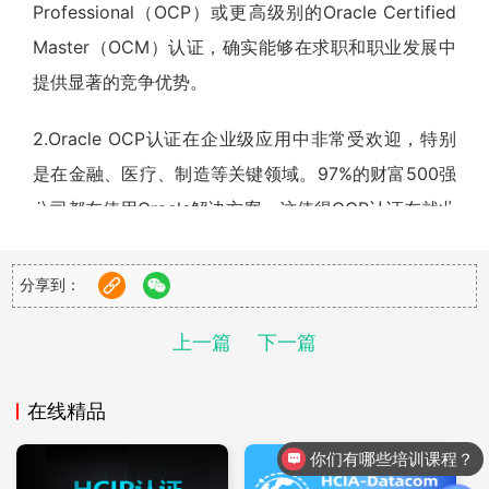
Professional（OCP）或更高级别的Oracle Certified
Master（OCM）认证，确实能够在求职和职业发展中
提供显著的竞争优势。
2.Oracle OCP认证在企业级应用中非常受欢迎，特别
是在金融、医疗、制造等关键领域。97%的财富500强
公司都在使用Oracle解决方案，这使得OCP认证在就业
市场上具有很高的认可度。
分享到：
3.Oracle OCP认证考试的费用相对较高，但如果考虑
到您希望在数据库领域能有所收获，那么这个证书是值
上一篇
下一篇
得的。这个认证的价值在于它能够为您在竞争激烈的数
据库行业中脱颖而出，提供必要的专业资质和技能认
在线精品
可。因此，尽管费用不菲，但为了确保您在数据库领域
你们有哪些培训课程？
的职业发展和市场竞争力，获得OCP认证是一项明智的