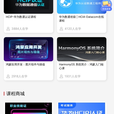
投资。
HCIP-华为数通认证课程
华为数通初级 | HCIA-Datacom在线
课程
MySQL认证
3884人在学
4120人在学
MySQL 是开源数据库，使用成本相对较低，因此在许
多企业中得到了广泛应用，尤其是互联网企业、初创企
业以及对成本敏感的企业。拥有 MySQL 认证的人员可
以帮助企业在控制成本的前提下，有效地管理和维护数
鸿蒙应用开发：图片组件与插值
HarmonyOS 系统简介：鸿蒙入门核
据库系统。
心课
2918人在学
1931人在学
1.随着开源数据库的普及和应用，持有MySQL认证的专
业人士在市场上的需求也在不断增加。
课程商城
2.MySQL OCP考试费用相对比较便宜，这使它成为了
一个性价比较高的选择。