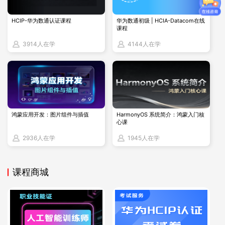
HCIP-华为数通认证课程
华为数通初级 | HCIA-Datacom在线
SPT 树的构建由接收端 DR 主动发起，以（S，G）表项为核
课程
心，通过逐级向上游协商形成端到端的组播路径，具体流程如
3914人在学
4144人在学
下：
接收端 DR 通过 IGMPv3 协议感知本网段的组播接收需求，生
成对应的（S，G）表项，明确需要接收的组播源 S 和组 G。
接收端 DR 针对该（S，G）表项执行 RPF 检测，根据组播源地
鸿蒙应用开发：图片组件与插值
HarmonyOS 系统简介：鸿蒙入门核
址 S 查找路由表，确定通往源 S 的最优上游接口（即到达 S 的
心课
最短路径对应的出接口）和上游邻居（该接口对应的下一跳路
2936人在学
1945人在学
由器）。
接收端 DR 向上游邻居发送 PIM Join 报文，报文中携带（S，
课程商城
G）表项信息及目标上游邻居标识。
上游邻居收到 Join 报文后，立即生成对应的（S，G）表项，
并将接收 Join 报文的接口标记为下游接口（用于转发组播数据