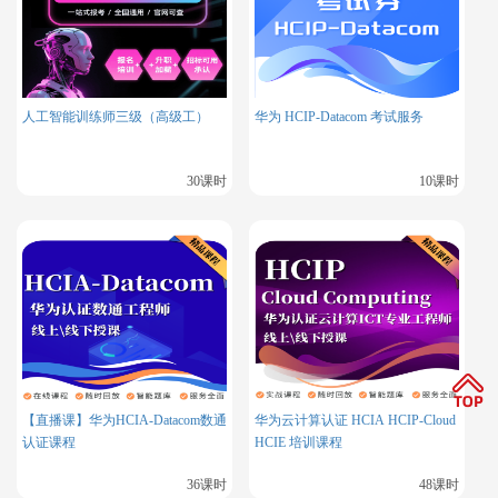
到接收端 DR）。随后，该上游邻居重复 RPF 检测流程，再次
查找通往源 S 的上游接口和邻居，继续向上游发送 Join 报文。
上述过程逐级迭代，直至 Join 报文传递至源端 DR（直接连接
组播源 S 的路由器）。
人工智能训练师三级（高级工）
华为 HCIP-Datacom 考试服务
源端 DR 收到 Join 报文后，生成（S，G）表项，将接收 Join
报文的接口标记为下游接口。此时源端 DR 执行 RPF 检测时，
30课时
10课时
会发现通往源 S 的路由为直连路由，无进一步的上游邻居，SP
T 树构建完成。
至此，组播源 S 发送的组播数据可通过已建立的 SPT 树，从源
端 DR 经各级路由器的（S，G）表项转发，最终到达接收端 D
R 所属的网段。
二、RPF（逆向路径转发）检
【直播课】华为HCIA-Datacom数通
华为云计算认证 HCIA HCIP-Cloud
认证课程
HCIE 培训课程
测机制
36课时
48课时