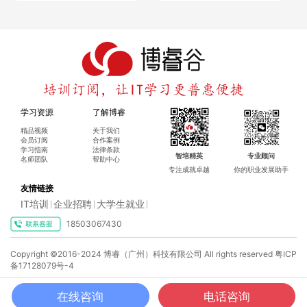
RPF 检测是组播网络的核心防护机制，其核心目标是防止组播
流量出现次优路径和环路问题，确保组播数据仅沿最优路径传
输。
（一）核心作用与原理
学习资源
了解博睿
精品视频
关于我们
作用
：过滤掉沿非最优路径传输的组播流量，避免环路导致的
会员订阅
合作案例
学习指南
法律条款
智培精英
专业顾问
流量风暴和带宽浪费，同时保证流量沿最短路径传输。
名师团队
帮助中心
专注成就卓越
你的职业发展助手
原理
：组播路由器为每个（S，G）或（*，G）表项确定唯一的
友情链接
上游接口和上游邻居，仅当组播流量从该上游接口接收时，才
IT培训
企业招聘
大学生就业
|
|
|
会将其从所有下游接口转发；若流量从非上游接口接收，则直
18503067430
接丢弃。
Copyright ©2016-2024 博睿（广州）科技有限公司 All rights reserved
粤ICP
备17128079号-4
（二）不同 PIM 模式下的 RPF 检测
在线咨询
电话咨询