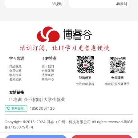
36课时
48课时
学习资源
了解博睿
精品视频
关于我们
会员订阅
合作案例
学习指南
法律条款
智培精英
专业顾问
名师团队
帮助中心
专注成就卓越
你的职业发展助手
友情链接
IT培训
企业招聘
大学生就业
|
|
|
18503067430
Copyright ©2016-2024 博睿（广州）科技有限公司 All rights reserved
粤ICP
备17128079号-4