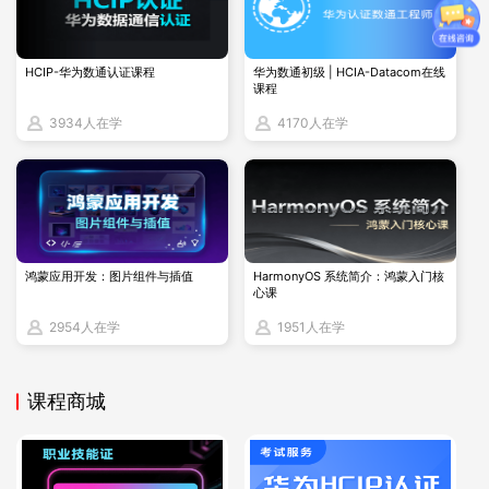
OCM认证虽然难度较高，但含金量也更高，能够提供
深入的Oracle技术学习和实战技能。
HCIP-华为数通认证课程
华为数通初级 | HCIA-Datacom在线
课程
OCM考试为五门。需要在OCP基础上，至少再参加两
3934人在学
4170人在学
门原厂高级课程培训或WDP培训课程。
OCM 考试的准备时间较长，因为它要求考生对数据库
技术有非常深入的理解和丰富的实践经验。通常需要一
年以上的时间来充分准备，包括深入学习高级技术知
识、进行大量的实际操作练习和案例研究。
鸿蒙应用开发：图片组件与插值
HarmonyOS 系统简介：鸿蒙入门核
心课
其成本也较高，考试费用昂贵，而且由于考试难度大，
2954人在学
1951人在学
很多考生会选择参加专业的培训课程来提高通过率，这
又增加了一笔不小的培训费用。
课程商城
对于刚入门数据库的人来说，OCP会相对比较有价值
的，虽然OCP是对于一些中小型企业来说需求比较大。