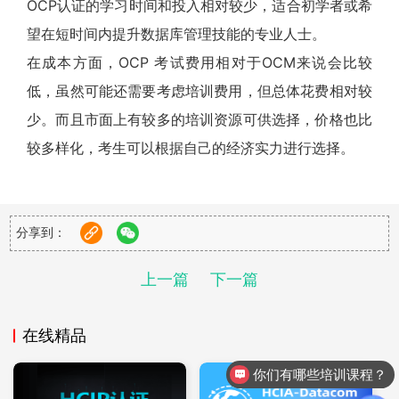
OCP认证的学习时间和投入相对较少，适合初学者或希
望在短时间内提升数据库管理技能的专业人士。
在成本方面，OCP 考试费用相对于OCM来说会比较
低，虽然可能还需要考虑培训费用，但总体花费相对较
少。而且市面上有较多的培训资源可供选择，价格也比
较多样化，考生可以根据自己的经济实力进行选择。
OCM证书价值分析
分享到：
OCM证书是Oracle认证体系中的最高级别认证，代表
上一篇
下一篇
着数据库领域的专家水平。
OCM的就业前景，由于OCM认证的难度较大，获得该
在线精品
认证的人员相对较少，因此在市场上具有很高的价值。
拥有OCM认证的人员通常可以获得更高的薪资待遇和
你们有哪些培训课程？
更好的职业发展机会。