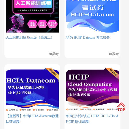
但是你也可以在工作当中学习到不少东西，之后还可以
继续深造，考个OCM的证书，就可以往更大型的企业
发展。
人工智能训练师三级（高级工）
华为 HCIP-Datacom 考试服务
Oracle认证培训订阅：
OCA
|
OCP
|
OCM
30课时
10课时
【直播课】华为HCIA-Datacom数通
华为云计算认证 HCIA HCIP-Cloud
认证课程
HCIE 培训课程