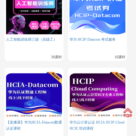
们可以选择自学，通过网络上的免费资源和学习社群来获取备
考资料和学习支持。此外，他们还可以选择参加一些相对便宜
的培训课程或在线学习平台，以获取更系统的教学和更专业的
指导。然而，需要注意的是，自学和参加便宜课程可能会增加
考生的学习难度和通过率风险，因此考生需要谨慎权衡利弊。
人工智能训练师三级（高级工）
华为 HCIP-Datacom 考试服务
30课时
10课时
更多相关内容
hcia-datacom培训课
hcip-datacom培训课
华为相关的更多认证：
云计算、欧拉、大数据、安全、人工智
能、云服务等
华为HCIE-Datacom认证的含金量与职业发展前景
【直播课】华为HCIA-Datacom数通
华为云计算认证 HCIA HCIP-Cloud
华为HCIE-Datacom证书工作好找吗？
认证课程
HCIE 培训课程