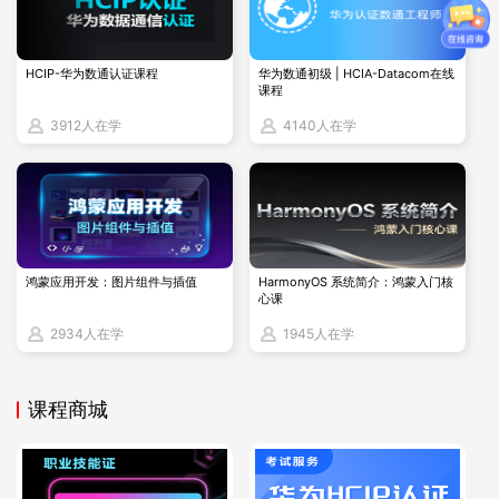
HCIP-华为数通认证课程
华为数通初级 | HCIA-Datacom在线
课程
3912人在学
4140人在学
鸿蒙应用开发：图片组件与插值
HarmonyOS 系统简介：鸿蒙入门核
心课
三、适合人群
2934人在学
1945人在学
HCIE-Datacom认证适合存储管理员、云运维人员、开发人员
以及具备RHCSA或同等经验的IT专业人员，特别是对存储管理
课程商城
有一定经验的人员。
在备考过程中，考生可以通过多种途径来降低费用。例如，他