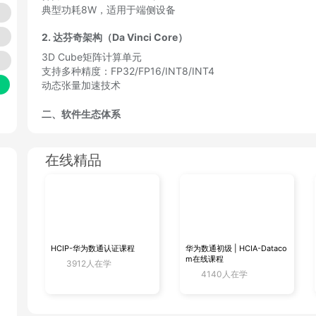
典型功耗8W，适用于端侧设备
2.
达芬奇架构（Da Vinci Core）
解答
3D Cube矩阵计算单元
支持多种精度：FP32/FP16/INT8/INT4
动态张量加速技术
火
二、软件生态体系
1.
异构计算架构CANN（Compute Architecture for Neural 
在线精品
# 安装CANN工具包（以5.1.RC2版本为例）

wget https://ascend-repo.obs.cn-east-2.myhuawe
chmod +x Ascend-cann-toolkit_5.1.RC2_linux-aar
./Ascend-cann-toolkit_5.1.RC2_linux-aarch64.ru
HCIP-华为数通认证课程
华为数通初级 | HCIA-Dataco
m在线课程
3912人在学
2.
AI框架支持
4140人在学
MindSpore
（华为原生框架）
import mindspore as ms
