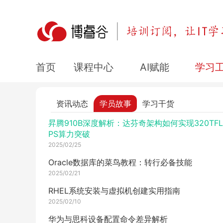
网工选华为认证还是华3认证,头都大了!!!
2025/03/03
红帽认证 | 容器技术实战案例：10大场景解析与
实践
课程中心
AI赋能
学习
首页
2025/02/28
openEuler-22.03-LTS 和 Zabbix 安装具体步骤
些？
资讯动态
学员故事
学习干货
2025/02/25
昇腾910B深度解析：达芬奇架构如何实现320TFL
PS算力突破
2025/02/25
Oracle数据库的菜鸟教程：转行必备技能
2025/02/21
RHEL系统安装与虚拟机创建实用指南
2025/02/10
华为与思科设备配置命令差异解析