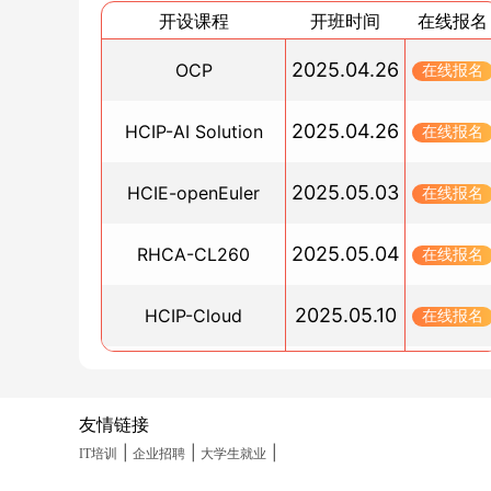
鸿蒙开发用的什么编程语言？
开设课程
开班时间
在线报名
2024/12/31
2025.04.26
OCP
在线报名
如何考红帽认证？RHCE/RHCSA认证全解析
2024/12/28
2025.04.26
HCIP-AI Solution
在线报名
考RHCA是否一定要先通过RHCE吗？
2024/12/26
2025.05.03
HCIE-openEuler
在线报名
鸿蒙开发者基础认证免费学习指南：使用特定的
语言
2025.05.04
RHCA-CL260
2024/12/26
在线报名
HCIE实验真机环境_博睿谷·博睿慕课
2025.05.10
HCIP-Cloud
在线报名
2024/12/26
华为hcia到hcie学习路线_网络工程师篇
2025.05.10
PGCM直通车
在线报名
2024/12/25
HCIE实验考试如何取消重新预约？
友情链接
2025.05.19
HCIA-Datacom(晚班)
在线报名
2024/12/24
|
|
|
IT培训
企业招聘
大学生就业
HCIA/HCIP/HCIE是什么？