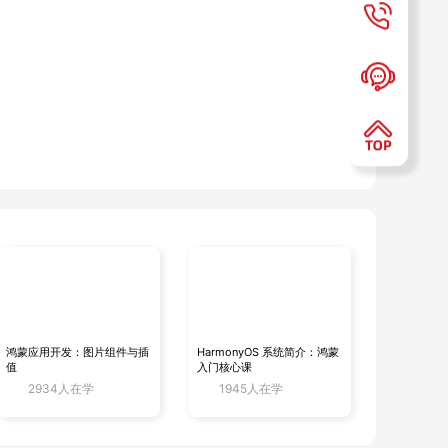
Networks）
icloud.com/CANN/5.1.RC2/Ascend-cann-toolkit_5.1.RC2_linu
ch64.run

n --install
鸿蒙应用开发：图片组件与插
HarmonyOS 系统简介：鸿蒙
值
入门核心课
2934人在学
1945人在学