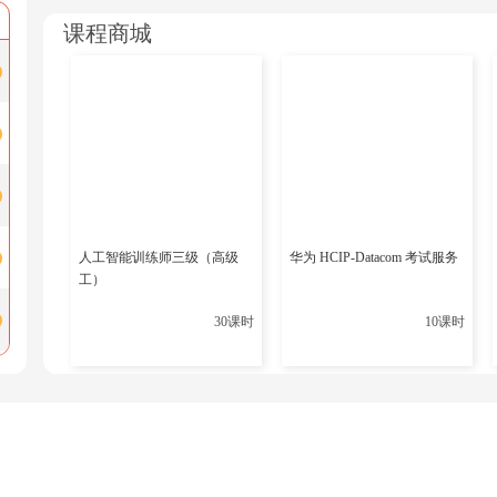
from mindspore import nn

课程商城
class Net(nn.Cell):

    def __init__(self):

        super().__init__()

        self.fc = nn.Dense(784, 10)

    def construct(self, x):

        return self.fc(x)

编程
net = Net()

ms.set_context(device_target="Ascend")  # 
人工智能训练师三级（高级
华为 HCIP-Datacom 考试服务
工）
第三方框架支持
：
30课时
10课时
TensorFlow 1.15/2.4+
PyTorch 1.8+
ONNX Runtime
三、开发环境部署
1.
硬件要求
昇腾Atlas系列设备（如Atlas 800训练服务器）