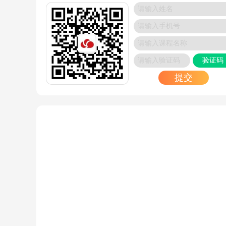
RHCE认证-博睿谷助力考生高效备考
2025/01/16
OCP 认证到手，OCM 考试有无时间限制？权威
来了
验证码
2025/01/13
提交
考它 = 躺赢？90% 通过率的 PMP 证书，凭什么
遍职场？
2025/01/12
OCP预约考试中心：VUE考试中心
2025/01/09
考OCP需要参加培训，那OCM需要吗？
2025/01/03
oracle和mysql语法区别大吗
2025/01/02
华为认证体系中的三大类
2024/12/31