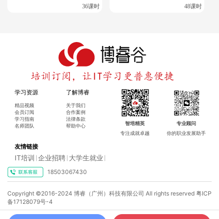
36课时
48课时
学习资源
了解博睿
精品视频
关于我们
会员订阅
合作案例
学习指南
法律条款
智培精英
专业顾问
名师团队
帮助中心
专注成就卓越
你的职业发展助手
友情链接
IT培训
企业招聘
大学生就业
|
|
|
18503067430
Copyright ©2016-2024 博睿（广州）科技有限公司 All rights reserved
粤ICP
备17128079号-4