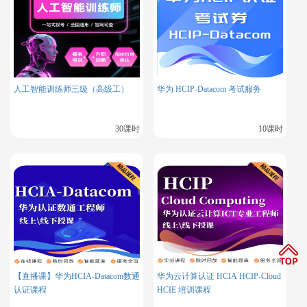
创建虚拟机示例代码：
   # 创建虚拟机

   openstack server create --flavor m1.small --ima
这里，openstack是命令行工具，server create用于创建服务
人工智能训练师三级（高级工）
华为 HCIP-Datacom 考试服务
器（虚拟机）。--flavor指定虚拟机的规格（这里是m1.smal
l），--image是使用的镜像（cirros），--key - name是关联的
30课时
10课时
密钥对名称（用于 SSH 访问），--network是连接的网络名称
（public - net），最后"my - vm - redhat"是虚拟机的名称。
请注意，以上代码只是简单示例，实际的云计算操作在代码层
面会更加复杂，涉及到更多的资源管理、安全配置、网络设置
等方面的操作，并且华为云也提供多种编程接口（如 API）来
进行更复杂的开发，红帽的 OpenStack 环境也可以通过多种
【直播课】华为HCIA-Datacom数通
华为云计算认证 HCIA HCIP-Cloud
方式进行定制和扩展。
认证课程
HCIE 培训课程