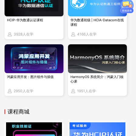
首先需要配置好华为云的认证信息，例如：
HCIP-华为数通认证课程
华为数通初级 | HCIA-Datacom在线
安装华为云 CLI 并配置访问密钥（AK 和 SK）：
课程
3928人在学
4166人在学
   # 安装华为云CLI（这里简化示例，实际可能因操作系统不同而有差
   pip install huaweicloudsdkcore

   # 配置访问密钥

   hccli configure
按照提示输入 AK、SK、区域（Region）等信息。
鸿蒙应用开发：图片组件与插值
HarmonyOS 系统简介：鸿蒙入门核
心课
红帽：
2950人在学
1951人在学
在基于红帽技术的 OpenStack 环境中，首先需要确保已经安
装和配置好 OpenStack 客户端（openstack命令行工具）并
课程商城
且有相应的认证信息（通常是通过环境变量或者配置文件设置
用户名、密码、项目名称、认证端点等）。