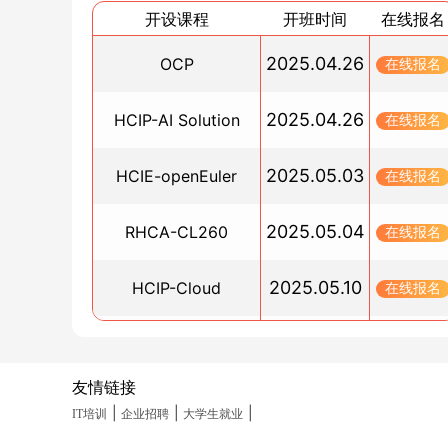
OCP预约考试中心：VUE考试中心
开设课程
开班时间
在线报名
2025/01/09
考OCP需要参加培训，那OCM需要吗？
2025.04.26
OCP
在线报名
2025/01/03
oracle和mysql语法区别大吗
2025.04.26
HCIP-AI Solution
在线报名
2025/01/02
2025.05.03
华为认证体系中的三大类
HCIE-openEuler
在线报名
2024/12/31
2025.05.04
RHCA-CL260
鸿蒙开发用的什么编程语言？
在线报名
2024/12/31
2025.05.10
HCIP-Cloud
如何考红帽认证？RHCE/RHCSA认证全解析
在线报名
2024/12/28
2025.05.10
PGCM直通车
考RHCA是否一定要先通过RHCE吗？
在线报名
2024/12/26
友情链接
2025.05.19
HCIA-Datacom(晚班)
在线报名
鸿蒙开发者基础认证免费学习指南：使用特定的
|
|
|
IT培训
企业招聘
大学生就业
语言
2024/12/26