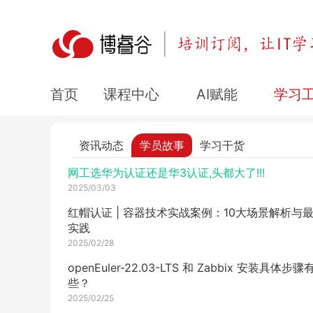
2025/03/11
云计算如何驱动企业数字化转型？技术趋势与核
值全解析
2025/03/05
云计算、大数据、人工智能三者的发展？
课程中心
AI赋能
学习
首页
2025/03/05
想在 AI 行业弯道超车？这些证书你必须了解！
资讯动态
学员故事
学习干货
2025/03/04
网工选华为认证还是华3认证,头都大了!!!
2025/03/03
红帽认证 | 容器技术实战案例：10大场景解析与
实践
2025/02/28
openEuler-22.03-LTS 和 Zabbix 安装具体步骤
些？
2025/02/25