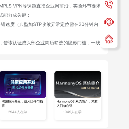
、MPLS VPN等课题直指企业网前沿，实验环节要求
试能力成关键；
排错速度（典型如STP收敛异常定位需在20分钟内
态，使该认证成头部企业简历筛选的隐形门槛，一线
调政务网/教育网细分场景（如电子政务外网IPV6
新周期约8个月），实验题型固化率高达70%（对
鸿蒙应用开发：图片组件与插
HarmonyOS 系统简介：鸿蒙
值
入门核心课
2944人在学
1949人在学
0%的电子政务网络使用H3C设备，认证与政企岗