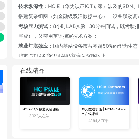
技术纵深性
：HCIE（华为认证ICT专家）涉及的SDN
搭建复杂组网（如金融级双活数据中心），设备联动调
考核压力测试
：8小时LAB实验+30分钟面试，既考验
完成），又需用英语撰写技术方
案；
就业灯塔效应
：国内基站设备市占率超50%的华为生
城市ICT服务商认证补贴普遍达50%以上。
在线精品
▶ 新华三认证 ≈ 场景化工程思维训练
需求导向设计
：H3CSE（高级网络工程师）认证体系强
解答
迁移方案），拓扑复杂度较华为低35%左右；
备考确定性
：选择题题库平均3年迭代一次（华为题库更
HCIP-华为数通认证课程
华为数通初级 | HCIA-Dataco
比华为实验新题占比超40%）；
m在线课程
火
3922人在学
4154人在学
体制内适配性
：国务院发展研究中心数据显示，全国超6
位需求形成强绑定。