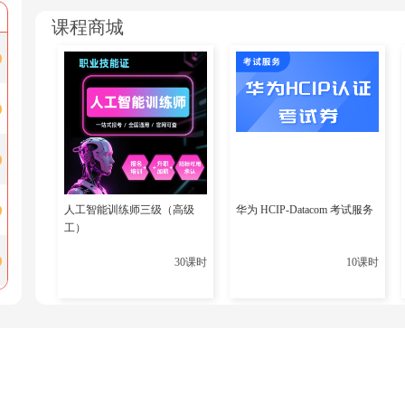
课程商城
二、备考策略强度量化对比
注
人工智能训练师三级（高级
：华为新版HCIE（例如Datacom方向）实验环节新
华为 HCIP-Datacom 考试服务
工）
动化配置，技术栈复杂度提升显著。
30课时
10课时
三、职业跃迁投资回报模型
Scenario 1：选择华为认证
编程
短期内成本
：备考费用普遍超2万元（含重考风险），