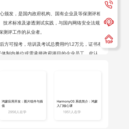
中心颁发，是国内政府机构、国有企业及等保测评相
、技术标准及渗透测试实践，与国内网络安全法规
保测评工作的从业者。
后方可报考，培训及考试总费用约1.2万元，证书有
于体制内单位或需承接政府项目的企业员工，此认
(ISC)²颁发，是网络安全领域全球通行的顶级认
8大领域，持证者多任职于跨国企业、金融机构或
鸿蒙应用开发：图片组件与插
HarmonyOS 系统简介：鸿蒙
值
入门核心课
2956人在学
1951人在学
长达6小时，通过率常年低于20%。此外，考生需具备