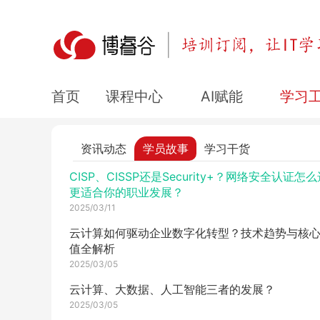
2025/04/17
麒麟操作系统安装步骤：支持龙芯、鲲鹏、兆芯
2025/04/07
KYCA认证培训_自动化运维+云计算一站式通关
课程中心
AI赋能
学习
首页
2025/03/31
PostgreSQL为何爆火？开源数据库如何超越商业
件？
资讯动态
学员故事
学习干货
2025/03/11
CISP、CISSP还是Security+？网络安全认证怎
更适合你的职业发展？
2025/03/11
云计算如何驱动企业数字化转型？技术趋势与核
值全解析
2025/03/05
云计算、大数据、人工智能三者的发展？
2025/03/05