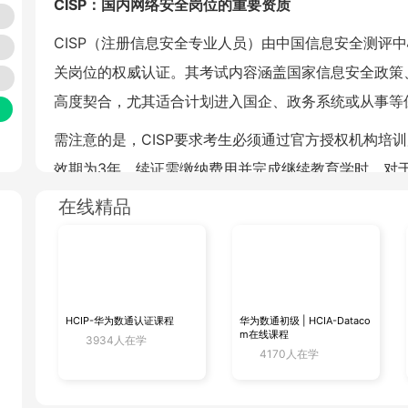
CISP：国内网络安全岗位的重
要资质
CISP（注册信息安全专业人员）由中国信息安全测评
关岗位的权威认证。其考试内容涵盖国家信息安全政策
高度契合，尤其适合计划进入国企、政务系统或从事等
需注意的是，CISP要求考生必须通过官方授权机构培训
效期为3年，续证需缴纳费用并完成继续教育学时。对
里
证具有较高优先级。
在线精品
CISSP：国际认
可的高阶安全专家认证
CISSP（国际注册信息系统安全专家）由国际非营利组织
证。其知识体系覆盖安全工程、风险管理、法律法规等
HCIP-华为数通认证课程
华为数通初级 | HCIA-Dataco
m在线课程
3934人在学
大型科技公司的安全管理岗位。
4170人在学
CISSP考试费用为749美元（约5500元），考试时