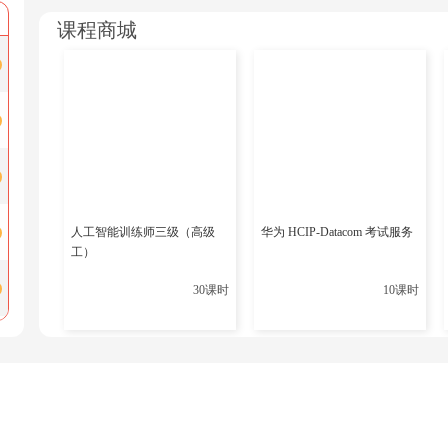
5年网络安全相关工作经验（或4年经验+学历抵扣），
课程商城
年需续证一次，通过积累继续教育学分（CPE）并支付1
际企业或高端技术管理岗的资深从业者。
解答
Security+：零基础入门的首选认证
CompTIA Security+是专为网络安全初学者设计
火
期通常为1-2个月。内容聚焦基础安全概念，如加密技
人工智能训练师三级（高级
华为 HCIP-Datacom 考试服务
生、跨行业转岗人员或IT运维人员拓展安全技能。
工）
该认证虽无法直接助力高阶职位竞争，但可作为从业资
30课时
10课时
要求中。证书有效期为3年，可通过考取CompTIA高阶
续证。
网络安全认证
选择决策建议