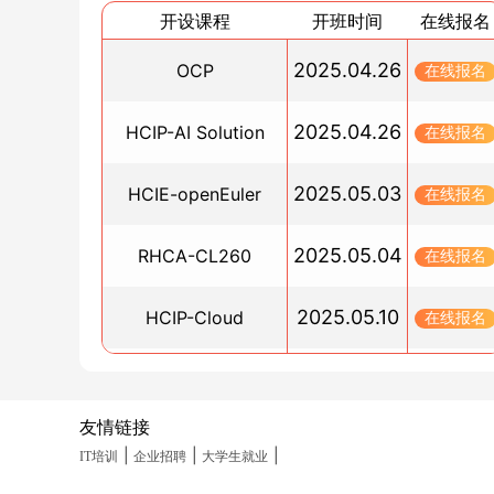
Oracle考试+报名+培训攻略全解析
开设课程
开班时间
在线报名
2025/01/19
RHCE认证-博睿谷助力考生高效备考
2025.04.26
OCP
在线报名
2025/01/16
OCP 认证到手，OCM 考试有无时间限制？权威
2025.04.26
HCIP-AI Solution
在线报名
来了
2025/01/13
2025.05.03
HCIE-openEuler
在线报名
考它 = 躺赢？90% 通过率的 PMP 证书，凭什么
遍职场？
2025.05.04
RHCA-CL260
在线报名
2025/01/12
OCP预约考试中心：VUE考试中心
2025.05.10
HCIP-Cloud
在线报名
2025/01/09
考OCP需要参加培训，那OCM需要吗？
2025.05.10
PGCM直通车
在线报名
2025/01/03
友情链接
oracle和mysql语法区别大吗
2025.05.19
HCIA-Datacom(晚班)
在线报名
2025/01/02
|
|
|
IT培训
企业招聘
大学生就业
华为认证体系中的三大类