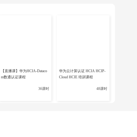
通过考试后仍需审核资质方可正式持证。证书每3
2
5美元年费即可维持有效性。适合职业目标为国
的国际认证，无报考门槛，考试费用约2500元，备考周
术、网络攻击防御、身份认证管理等，适合应届毕业
【直播课】华为HCIA-Dataco
华为云计算认证 HCIA HCIP-
m数通认证课程
Cloud HCIE 培训课程
格的“基础证明”，常见于企业初级安全岗位的招聘
36课时
48课时
认证（如CySA+、CASP+）或积累继续教育学分