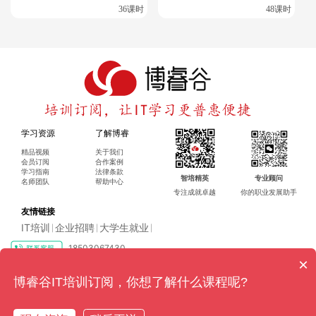
利用网络上的资源，如（Bilibili、博睿谷·博睿慕课等）上的预
36课时
48课时
习课程和CSDN博客上的备考攻略，这些资源可以提供额外的
学习材料和实战经验分享 。
五、行业认可度
CISP认证是国内最为主流及被业界认可的专业信息安全技术与
管理人员资质培训，无论是国家政府单位或行业如金融、运营
学习资源
了解博睿
商、电力等均高度认可。CISP-PTE作为渗透测试领域的专业认
证，同样在业界具有很高的认可度，尤其在需要专业渗透测试
精品视频
关于我们
技能的岗位上。
会员订阅
合作案例
学习指南
法律条款
智培精英
专业顾问
名师团队
帮助中心
总的来说，CISP考试更侧重于信息安全的广度和理论知识，适
专注成就卓越
你的职业发展助手
友情链接
合希望在信息安全管理和审计方面发展的专业人士。而CISP-P
IT培训
企业招聘
大学生就业
|
|
|
TE考试则侧重于渗透测试的深度和实践技能，适合专注于渗透
18503067430
测试领域的专业人员或对此领域有特别兴趣的学生和职场人
×
士。
Copyright ©2016-2024 博睿（广州）科技有限公司 All rights reserved
粤ICP
博睿谷IT培训订阅，你想了解什么课程呢?
备17128079号-4