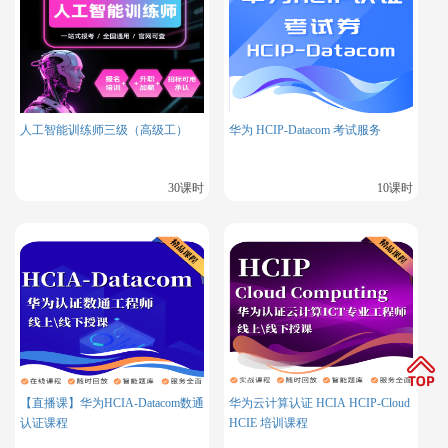
1.CISP：
考试内容涵盖信息安全领域的广泛知识，包括信息安
全保障、信息安全监管、信息安全管理、业务连续性、安全工
程与运营、安全评估、安全支撑技术、物理与网络通信安全、
计算环境安全、软件安全开发等十个知识域。考试形式通常为
多项选择题和场景题，考试时间为6小时。
人工智能训练师三级（高级工）
华为 HCIP-Datacom 考试服务
2.CISP-PTE：
考试内容更加深入，涵盖规划测试方案、编写项
目测试计划、编写测试用例和测试报告等渗透测试工作的基本
知识和能力。考试形式以实战渗透测试为主，是业内首个理论
30课时
10课时
与实践相结合的技能水平测试考试。
四、如何学CISP/CISP-PTE
1.学习资源
①利用官方教材、在线课程、实操真题、笔试真题题库等资源
进行学习 。
②参加深信服等机构（如腾科，达内等）提供的资深讲师授
课，保证教学质量，并有机会参与技术沙龙和研讨会，拓宽专
【直播课】华为HCIA-Datacom数通
华为云计算认证 HCIA HCIP-Cloud
业视野 。
认证课程
HCIE 培训课程
2.利用网络资源