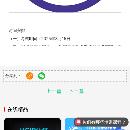
时间安排
（一）考试时间：2025年3月15日
（二）报名时间为减少同一时间集中报名造成的网络拥堵，本
次报名将采取以下形式分地区、分批次开放报名。
1.第一批报名城市：2025年1月7日10:00至1月14日16:00
以下城市的考点将开通报名：上海、南京、苏州（含昆山）、
分享到：
无锡、常州、南通、徐州、杭州、宁波、绍兴、合肥、南昌。
2.第二批报名城市：2025年1月7日14:00至1月14日16:00
上一篇
下一篇
以下城市的考点将开通报名：广州、深圳、东莞、佛山、珠
海、南宁、海口、福州、厦门、武汉、长沙、重庆、成都、昆
在线精品
明、贵阳。
3.第三批报名城市：2025年1月7日16:00至1月14日16:00
你们有哪些培训课程？
以下城市的考点将开通报名：北京、天津、廊坊、保定、石家