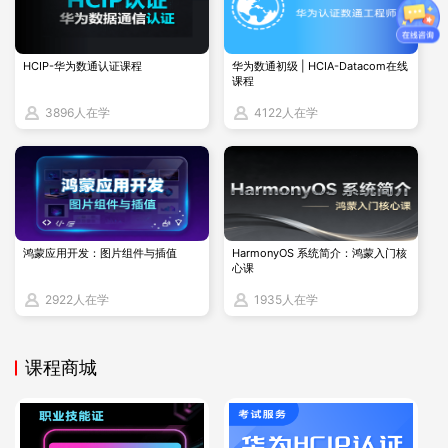
庄、哈尔滨、大庆、长春、沈阳、大连、呼和浩特、太原、郑
州、济南、青岛、潍坊、烟台、淄博、西安、乌鲁木齐、克拉
HCIP-华为数通认证课程
华为数通初级 | HCIA-Datacom在线
玛依、银川、兰州。
课程
分批开放报名后，各地报名通道在报名期间内均不关闭，全国
3896人在学
4122人在学
报名总截止时间为1月14日16:00。
（三）缓考、退考时间及注意事项如遇特殊情况需申请缓考或
退考，请于1月22日10:00-1月24日16:00期间办理，逾期不予
办理。
【退考考生请注意，退考收取人民币850元退考费，退考返还
鸿蒙应用开发：图片组件与插值
HarmonyOS 系统简介：鸿蒙入门核
心课
费用金额为扣除人民币850元后剩余的考试报名费。退费时
2922人在学
1935人在学
间：自提交退考申请后预计3个月内退还费用。】
课程商城
PMP项目管理学习资料