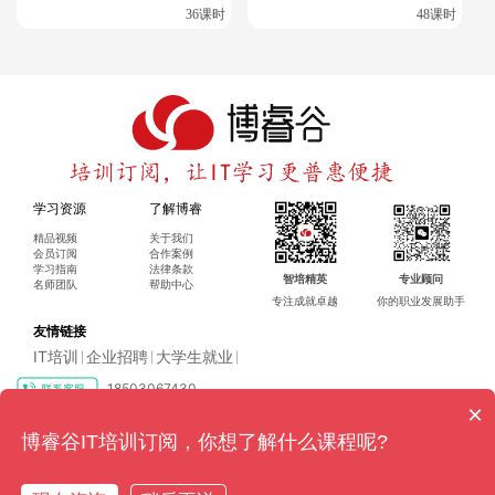
36课时
48课时
学习资源
了解博睿
精品视频
关于我们
会员订阅
合作案例
学习指南
法律条款
智培精英
专业顾问
名师团队
帮助中心
专注成就卓越
你的职业发展助手
友情链接
IT培训
企业招聘
大学生就业
|
|
|
18503067430
×
Copyright ©2016-2024 博睿（广州）科技有限公司 All rights reserved
粤ICP
博睿谷IT培训订阅，你想了解什么课程呢?
备17128079号-4