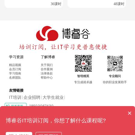
36课时
48课时
学习资源
了解博睿
精品视频
关于我们
会员订阅
合作案例
学习指南
法律条款
智培精英
专业顾问
名师团队
帮助中心
专注成就卓越
你的职业发展助手
友情链接
IT培训
企业招聘
大学生就业
|
|
|
18503067430
×
Copyright ©2016-2024 博睿（广州）科技有限公司 All rights reserved
粤ICP
博睿谷IT培训订阅，你想了解什么课程呢?
备17128079号-4