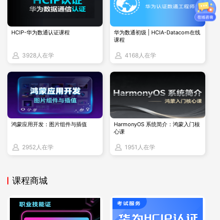
景，考察考生的实际动手能力和操作熟练度，确保考生具备在
实际工作中使用openEuler操作系统的能力。
HCIP-华为数通认证课程
华为数通初级 | HCIA-Datacom在线
课程
其中，笔试部分满分为200分，实验部分满分为800分，总分
3928人在学
4168人在学
为1000分，及格分数为600分。考生需要在各个题型中都表现
出一定的专业知识和实践能力，才能顺利通过考试并获得认
证。
鸿蒙应用开发：图片组件与插值
HarmonyOS 系统简介：鸿蒙入门核
更多相关内容
心课
HCIP-openEuler学习资料
2952人在学
1951人在学
HCIE-openEuler学习资料
课程商城
openEuler华为认证考试预约流程
HCIP-openEuler考试费用是多少？