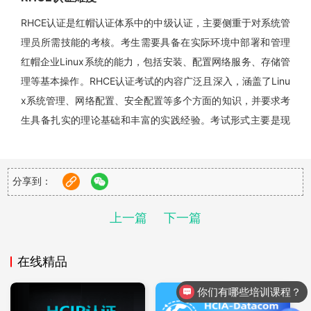
RHCE认证是红帽认证体系中的中级认证，主要侧重于对系统管
理员所需技能的考核。考生需要具备在实际环境中部署和管理
红帽企业Linux系统的能力，包括安装、配置网络服务、存储管
理等基本操作。RHCE认证考试的内容广泛且深入，涵盖了Linu
x系统管理、网络配置、安全配置等多个方面的知识，并要求考
生具备扎实的理论基础和丰富的实践经验。考试形式主要是现
场实际操作，没有笔试部分，这要求考生在规定的时间内（通
常为3.5小时）完成一系列的实践考试题，这些题目通常涉及企
业级环境中的真实问题。因此，RHCE认证考试的难度适中，但
分享到：
要求考生具备较高的技能水平和解决问题的能力。
上一篇
下一篇
RHCA认证难度
在线精品
RHCA认证则是红帽认证体系中的高级认证，是顶级认证。它要
你们有哪些培训课程？
求考生在深入掌握RHCE级别技能的基础上，具备更广泛和深入