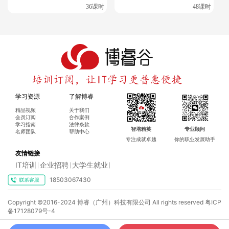
36课时
48课时
结论
RHCE和RHCA认证的难度都不小，但它们在IT行业中具有很高
的认可度和价值。通过这两个认证，可以显著提升个人技能和
职业竞争力。虽然备考过程可能充满挑战，但通过系统的学习
和实践，成功通过考试是完全可能的。对于有志于在Linux系统
管理和架构设计领域发展的专业人士来说，这两个认证是提升
学习资源
了解博睿
自己技能和市场竞争力的有效途径。
精品视频
关于我们
会员订阅
合作案例
学习指南
法律条款
智培精英
专业顾问
名师团队
帮助中心
专注成就卓越
你的职业发展助手
更多相关内容
友情链接
RHCE课程视频
IT培训
企业招聘
大学生就业
|
|
|
18503067430
RHCA课程视频
RHCE和RHCA哪个含金量高？
Copyright ©2016-2024 博睿（广州）科技有限公司 All rights reserved
粤ICP
备17128079号-4
怎样获得rhca认证？报名条件及流程