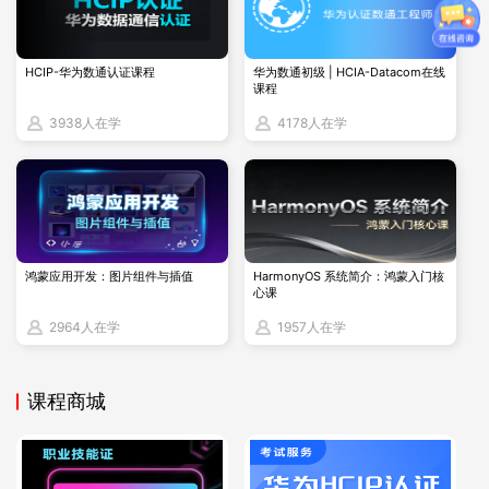
的系统架构设计、解决方案规划以及复杂问题解决的能力。RH
CA认证考试涵盖了诸如虚拟化、存储管理、集群架构、性能调
优等更广泛和深入的技术主题，要求考生能够综合运用多种技
HCIP-华为数通认证课程
华为数通初级 | HCIA-Datacom在线
课程
术来设计和实施大型企业级的解决方案。因此，RHCA认证的难
3938人在学
4178人在学
度较高，需要考生在多个技术领域有深厚的积累和实践经验。
此外，RHCA认证考试的时间虽然与RHCE大致相同（约为3个
小时），但由于考试内容更加复杂和深入，考生需要更加高效
地利用时间来完成考试任务。
鸿蒙应用开发：图片组件与插值
HarmonyOS 系统简介：鸿蒙入门核
心课
2964人在学
1957人在学
课程商城