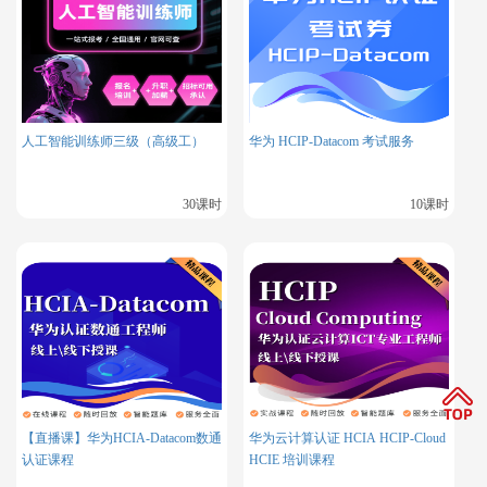
备考策略
人工智能训练师三级（高级工）
华为 HCIP-Datacom 考试服务
备考RHCE和RHCA认证需要循序渐进，逐步深入。从RHCE开
始，打牢基础，再逐步深入RHCA认证所需的高级知识。备考
30课时
10课时
时，重视实践，增加动手操作，因为RHCA考试强调实践能力，
确保你能在真实场景中进行架构设计与故障排查。同时，做模
拟题和真题，提前了解考试题型和时间管理，提升应试能力。
考试费用
RHCE的考试费用大约为4200元人民币，而RHCA的考试费用
较高，通常在20000至23000元人民币之间。
【直播课】华为HCIA-Datacom数通
华为云计算认证 HCIA HCIP-Cloud
认证课程
HCIE 培训课程