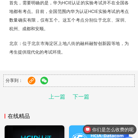
首先，需要明确的是，华为HCIE认证的实验考试并不在全国各
地都有考点。目前，全国范围内华为认证HCIE实验考试的考点
数量确实有限，仅有五个。这五个考点分别位于北京、深圳、
杭州、成都和安顺。
北京：位于北京市海淀区上地八街的融科融智创新园等地，为
考生提供现代化的考试环境。
深圳：坐落在深圳市龙岗区坂田的华为J区培训中心，拥有先进
的实验设备。
杭州：位于杭州市滨江区六和路的华为杭州培训中心，是考生
分享到：
展示专业技能的理想场所。
成都：在成都高新西区西源大道的华为成都研究所内，设有专
上一篇
下一篇
业的HCIE考试中心。
安顺（贵安）：考点城市为安顺，考点地址为贵州省-安顺市-
在线精品
平坝区数谷大道1号云上屯华。
你们是怎么收费的呢
对于考生来说，选择就近的考点参加考试无疑是一个明智的选
现在有优惠活动吗