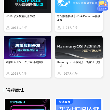
择。这不仅可以减少旅途劳顿，降低考试压力，还能让考生更
加专注于考试本身，提高通过率。然而，由于考点数量有限，
HCIP-华为数通认证课程
华为数通初级 | HCIA-Datacom在线
考生在选择考点时也需要考虑一些实际问题。比如，一些考生
课程
可能会担心自己所在的城市没有考点，或者考点距离自己较
3938人在学
4178人在学
远，需要提前安排住宿和交通等。这些问题都需要考生提前做
好准备，以免影响考试。
注意：对于实验考试的预约流程，考生必须先通过HCIE的笔试
考试，然后才能预约实验考试。预约时需提供考试券，且考试
鸿蒙应用开发：图片组件与插值
HarmonyOS 系统简介：鸿蒙入门核
座位有限，因此建议考生提前预约。此外，考生在开考前15个
心课
自然日（含第15天）可以在预约记录自行改期或取消考试。但
2964人在学
1957人在学
是，一旦进入这15天倒计时，任何形式的改期、取消或考试地
点变更均不再被接受。若考生未能按时赴考，其考试券将自动
课程商城
失效。
此外，考生还需要注意一些考试相关的细节问题。比如，笔试