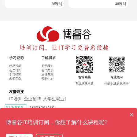
36课时
48课时
华为网络工程师证书有多火?看完涨知识了
华为HCIE Lab考试报名渠道及备考策略
学习资源
了解博睿
精品视频
关于我们
会员订阅
合作案例
学习指南
法律条款
智培精英
专业顾问
名师团队
帮助中心
专注成就卓越
你的职业发展助手
友情链接
IT培训
企业招聘
大学生就业
|
|
|
18503067430
×
Copyright ©2016-2024 博睿（广州）科技有限公司 All rights reserved
粤ICP
博睿谷IT培训订阅，你想了解什么课程呢?
备17128079号-4