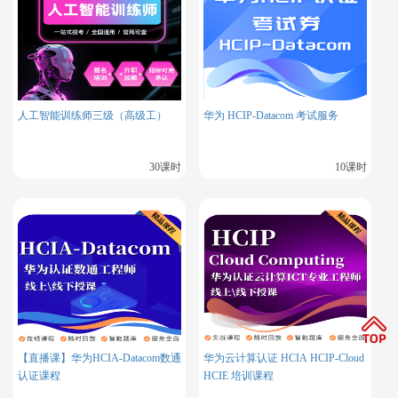
成绩的有效期为18个月，考生需要在有效期内完成实验考试；
同一门HCIE实验考试科目每个自然月只能取消三次，这需要考
生在预约考试时谨慎考虑；同时，考生还需要提前通过华为官
方网站或相关渠道查询最新的考试地点信息和预约操作流程，
以确保顺利参加考试。
人工智能训练师三级（高级工）
华为 HCIP-Datacom 考试服务
综上所述，华为认证HCIE实验考试全国仅有五个考点，这对于
30课时
10课时
广大考生来说既是一个挑战也是一个机遇。通过合理的规划和
准备，考生可以充分利用这些考点资源，提升自己的技术能力
和综合素质，为未来的职业发展打下坚实的基础。
更多相关内容推荐
华为HCIE学习
华为HCIP学习
【直播课】华为HCIA-Datacom数通
华为云计算认证 HCIA HCIP-Cloud
认证课程
HCIE 培训课程
华为HCIA学习