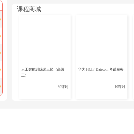
加华为的实验室课程、模拟实验环境进行练习，以及参与实际
课程商城
合理规划时间
考试时间有限，考生需要在有限的时间内完成所有题目的解答
中，通过模拟考试来练习时间管理，确保在考试中能够合理分
掌握考试技巧
除了掌握考试内容外，考生还需要掌握一些考试技巧。例如，
细聆听考官的讲解和指示，避免因为误解题目而失分；根据自
人工智能训练师三级（高级
华为 HCIP-Datacom 考试服务
工）
保持良好心态
最后，保持良好的心态也是非常重要的。HCIE Lab考试是
30课时
10课时
信。可以通过积极交流讨论、寻求帮助等方式来缓解压力，调
结语
通过华为HCIE Lab考试不仅可以证明考生的专业技能水
备，制定正确的备考策略，以提高通过考试的可能性。同时，
的介绍和策略能够帮助考生更好地准备和应对HCIE Lab考试。