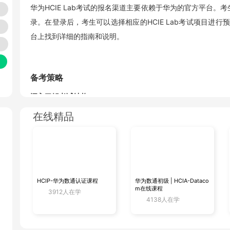
华为HCIE Lab考试的报名渠道主要依赖于华为的官方平台。
录。在登录后，考生可以选择相应的HCIE Lab考试项目进
台上找到详细的指南和说明。
备考策略
深入了解考试结构
首先，考生需要全面了解HCIE Lab考试的结构。这一考试
在线精品
备和实际操作能力。因此，考生需要在备考过程中，有针对性
掌握考试内容
HCIE Lab考试的内容涵盖了网络技术的多个方面，如网络
理解和掌握这些领域的核心知识和技能，以便在考试中能够准
HCIP-华为数通认证课程
华为数通初级 | HCIA-Dataco
m在线课程
3912人在学
4138人在学
积累实践经验
实验操作部分是HCIE Lab考试的重点和难点。为了在这一