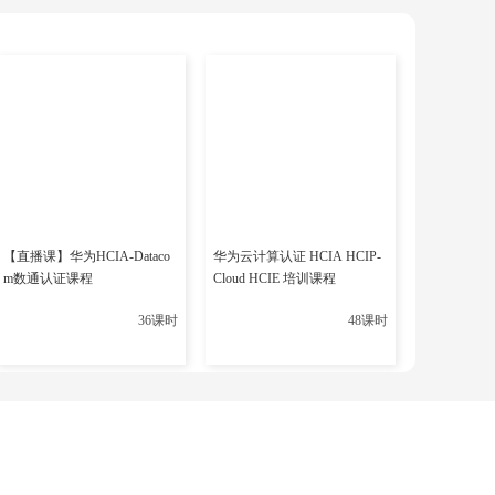
的项目等方式来提升自己的实际操作能力。
。因此，合理规划时间是非常重要的。考生可以在备考过程
配时间，避免因为时间不足而失分。
提前熟悉考场地点和路线，确保考试当天能够准时到达；仔
己的备考情况，合理安排答题顺序和时间等。
【直播课】华为HCIA-Dataco
华为云计算认证 HCIA HCIP-
m数通认证课程
Cloud HCIE 培训课程
一项具有挑战性的认证，考生需要在备考过程中保持冷静和自
36课时
48课时
整心态。
平，还可以为职业发展打开新的机会。因此，考生需要充分准
选择正确的学习资源和备考材料也是非常重要的。希望本文