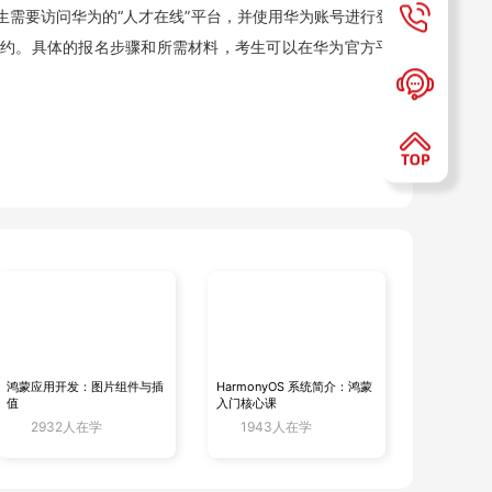
考生需要访问华为的“人才在线”平台，并使用华为账号进行登
行预约。具体的报名步骤和所需材料，考生可以在华为官方平
通常包括笔试和实验操作两部分，分别测试考生的理论知识储
地加强这两个方面的训练。
协议、路由交换技术、网络安全、网络管理等。考生需要深入
确、快速地解决问题。
鸿蒙应用开发：图片组件与插
HarmonyOS 系统简介：鸿蒙
值
入门核心课
2932人在学
1943人在学
部分取得好成绩，考生需要积累丰富的实践经验。可以通过参