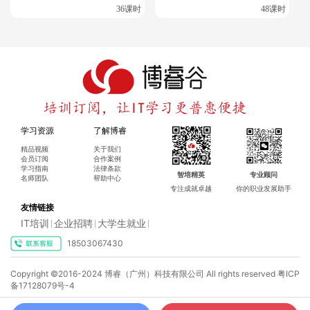
36课时
48课时
学习资源
了解博睿
精品视频
关于我们
会员订阅
合作案例
学习指南
法律条款
智培精英
专业顾问
名师团队
帮助中心
专注成就卓越
你的职业发展助手
友情链接
IT培训
企业招聘
大学生就业
|
|
|
18503067430
×
Copyright ©2016-2024 博睿（广州）科技有限公司 All rights reserved
粤ICP
博睿谷IT培训订阅，你想了解什么课程呢?
备17128079号-4