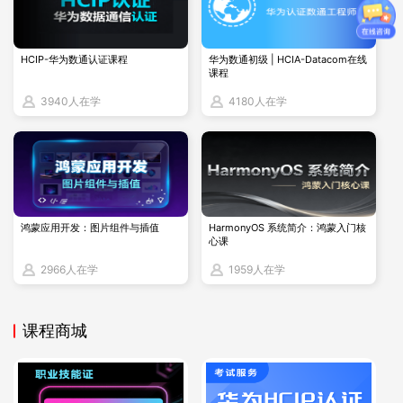
带来了极大的便利。开发者借助欧拉平台，可以更为高效地进
行物联网应用程序的编写、调试以及优化工作。
在安全防护领域，欧拉与物联网的关联也至关重要。物联网设
HCIP-华为数通认证课程
华为数通初级 | HCIA-Datacom在线
课程
备的广泛分布以及其与人们生活和生产的深度融合，使得安全
3940人在学
4180人在学
问题成为重中之重。
四、实例分析
以云从科技与华为欧拉的技术适配为例，云从科技在人工智能
鸿蒙应用开发：图片组件与插值
HarmonyOS 系统简介：鸿蒙入门核
领域的深厚积累与华为欧拉的高性能计算能力相结合，实现了
心课
更快速的数据处理和更加精准的智能分析。这种技术的深度融
2966人在学
1959人在学
合不仅提升了城市治理的效率及安全，也为物联网应用提供了
更加坚实的计算平台。
课程商城
综上所述，华为认证中的欧拉与物联网相互依存、相互促进。
通过欧拉操作系统的高效、安全计算平台，可以更好地支持物
联网应用的发展；而物联网技术的广泛应用也为欧拉操作系统