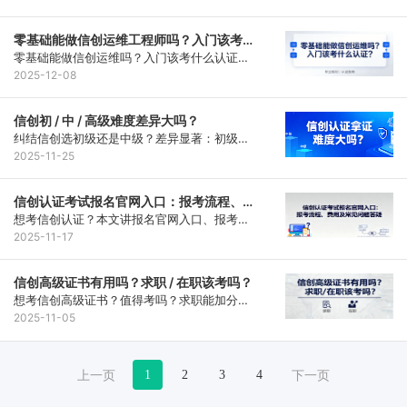
力新人入行、在职者晋升，适配项目实施、项
目经理等岗位。在职人士可选博睿谷实战案例
零基础能做信创运维工程师吗？入门该考什
课程，碎片时间学习，高效拿证提升竞争力。
么认证？
零基础能做信创运维吗？入门该考什么认证？
答案是肯定的，信创基础运维岗需求旺盛。入
2025-12-08
门优先工信部初级信创工程师认证，聚焦实操
备考更高效。博睿谷针对性培训助力少走弯
信创初 / 中 / 高级难度差异大吗？
路，顺利转型。
纠结信创选初级还是中级？差异显著：初级考
基础理论（60%-70% 通过率），中级加实操
2025-11-25
+ 案例（40%-50% 通过率），高级需方案设
计 + 答辩（30%-35% 通过率）！按工作经验
信创认证考试报名官网入口：报考流程、费
选，1 年以内冲初级，1-2 年试中级，3 年 +
用及常见问题答疑
想考信创认证？本文讲报名官网入口、报考流
战高级。
程、费用情况，还有注意要点及常见问题解
2025-11-17
答，博睿谷可助力，快来了解哦。
信创高级证书有用吗？求职 / 在职该考吗？
想考信创高级证书？值得考吗？求职能加分
吗？信创高级证书有工信部背书，国企 / 政务
2025-11-05
岗求职优先，招投标可帮团队加分，还能享地
方人才政策红利。但零基础、工作无关者暂不
建议，博睿谷有实操环境、案例拆解助备考，
1
2
3
4
对接实际需求。