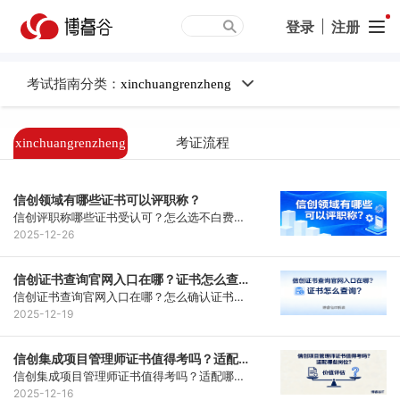
登录
|
注册
考试指南分类：
xinchuangrenzheng
xinchuangrenzheng
考证流程
信创领域有哪些证书可以评职称？
信创评职称哪些证书受认可？怎么选不白费功
夫？信创评职称认可优先级为官方类＞厂商类
2025-12-26
＞协会类，软考、华为HCIE欧拉等是核心选
项。需匹配职称等级与岗位，提前核实证书有
信创证书查询官网入口在哪？证书怎么查
效性。博睿谷提供适配课程与评审咨询，助力
询？
信创证书查询官网入口在哪？怎么确认证书是
高效选证备考。
真的？核心入口为工业和信息化部教育与考试
2025-12-19
中心官网。查询需提前备好身份证号等材料，3
步即可完成。博睿谷提供查询指导，助力快速
信创集成项目管理师证书值得考吗？适配哪
验证证书有效性，保障职业权益。
些岗位？
信创集成项目管理师证书值得考吗？适配哪些
岗位？该证书是信创领域权威能力凭证，可助
2025-12-16