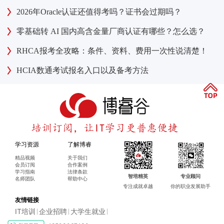
2026年Oracle认证还值得考吗？证书会过期吗？
零基础转 AI 国内高含金量厂商认证有哪些？怎么选？
RHCA报考全攻略：条件、资料、费用一次性说清楚！
HCIA数通考试报名入口以及备考方法
学习资源
了解博睿
精品视频
关于我们
会员订阅
合作案例
学习指南
法律条款
智培精英
专业顾问
名师团队
帮助中心
专注成就卓越
你的职业发展助手
友情链接
IT培训
企业招聘
大学生就业
|
|
|