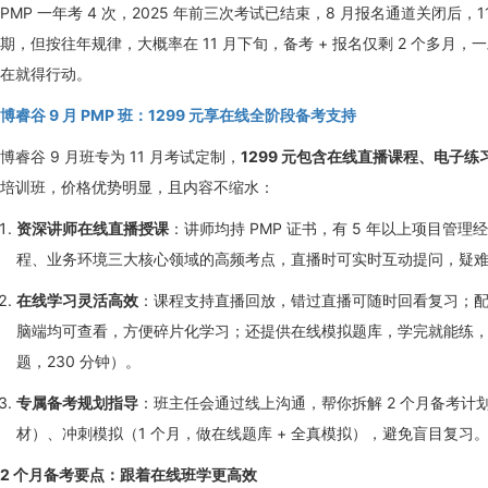
PMP 一年考 4 次，2025 年前三次考试已结束，8 月报名通道关闭
期，但按往年规律，大概率在 11 月下旬，备考 + 报名仅剩 2 个多月，
在就得行动。
博睿谷 9 月 PMP 班：1299 元享在线全阶段备考支持
博睿谷 9 月班专为 11 月考试定制，
1299 元包含在线直播课程、电子
培训班，价格优势明显，且内容不缩水：
资深讲师在线直播授课
：讲师均持 PMP 证书，有 5 年以上项目
程、业务环境三大核心领域的高频考点，直播时可实时互动提问，疑
在线学习灵活高效
：课程支持直播回放，错过直播可随时回看复习；
脑端均可查看，方便碎片化学习；还提供在线模拟题库，学完就能练，帮你快
题，230 分钟）。
专属备考规划指导
：班主任会通过线上沟通，帮你拆解 2 个月备考计划
材）、冲刺模拟（1 个月，做在线题库 + 全真模拟），避免盲目复习
2 个月备考要点：跟着在线班学更高效